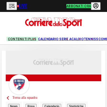
LIVE
Vai al contenuto principale
ABBONATI ORA
CONTENUTI PLUS
CALENDARIO SERIE A
CALCIO
TENNIS
SCOM
Torna alla squadra
News
Rosa
Calendario
Statistiche