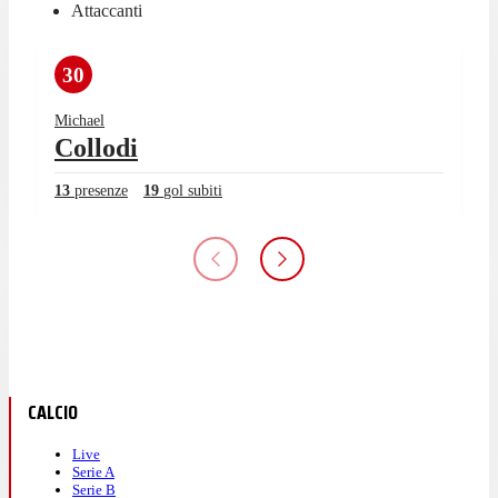
Attaccanti
30
Michael
Collodi
13
presenze
19
gol subiti
CALCIO
Live
Serie A
Serie B