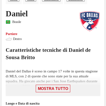
Daniel
Brasile
Portiere
Destro
Caratteristiche tecniche di
Daniel
de
Sousa Britto
Daniel del Dallas è sceso in campo 17 volte in questa stagione
di MLS, con 2 di queste che sono state per la sua attuale
squadra. Ha giocato anche per i San Jose Earthquakes durante
la stagione 2026.
MOSTRA TUTTO
La sua ultima presenza in campionato risale al 25 luglio, gara in
cui ha giocato 19 minuti con la maglia del Dallas contro San
Luogo e Data di nascita
Diego, nella sconfitta per 1-0. Ha mantenuto 5 volte la porta