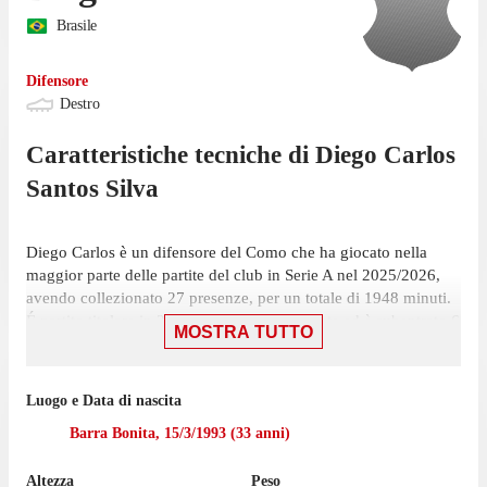
Brasile
Difensore
Destro
Caratteristiche tecniche di
Diego Carlos
Santos Silva
Diego Carlos è un difensore del Como che ha giocato nella
maggior parte delle partite del club in Serie A nel 2025/2026,
avendo collezionato 27 presenze, per un totale di 1948 minuti.
É partito titolare in 21 presenze su 38 giornate ed è subentrato 6
MOSTRA TUTTO
volte.
Carlos ha giocato la sua ultima gara il 17 maggio, con Como:
Luogo e Data di nascita
una vittoria per 1-0 contro il Parma, in cui ha giocato solo 8
minuti. In totale il difensore ha realizzato 1 rete in questa
Barra Bonita
,
15/3/1993
(
33
anni)
stagione. Ha ricevuto 8 cartellini gialli.
Altezza
Peso