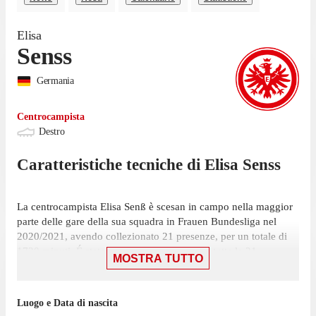
Elisa
Senss
Germania
Centrocampista
Destro
Caratteristiche tecniche di
Elisa
Senss
La centrocampista Elisa Senß è scesan in campo nella maggior
parte delle gare della sua squadra in Frauen Bundesliga nel
2020/2021, avendo collezionato 21 presenze, per un totale di
1720 minuti. É stata scelta nell'11 iniziale in tutte le 21
MOSTRA TUTTO
presenze, su 22 giornate.
Nell'ultima stagione con SGS Essen in Frauen Bundesliga Senß
Luogo e Data di nascita
ha collezionato 22 presenze.