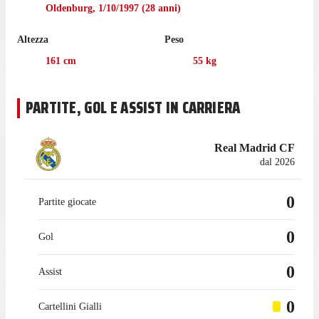
Oldenburg
,
1/10/1997
(
28
anni)
Prima di arrivare a vestire la maglia nel luglio 2019, la
centrocampista ha collezionato 96 presenze in campionato con
Altezza
Peso
Meppen, per un totale di 31 gol.
161
cm
55
kg
PARTITE, GOL E ASSIST IN CARRIERA
Real Madrid CF
dal 2026
0
Partite giocate
0
Gol
0
Assist
0
Cartellini Gialli