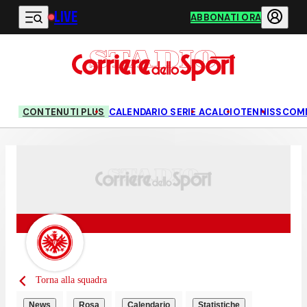
LIVE
Vai al contenuto principale
ABBONATI ORA
CONTENUTI PLUS
CALENDARIO SERIE A
CALCIO
TENNIS
SCOM
Torna alla squadra
News
Rosa
Calendario
Statistiche