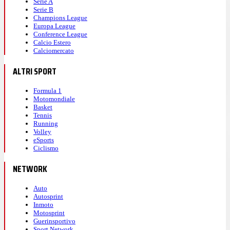
Serie A
Serie B
Champions League
Europa League
Conference League
Calcio Estero
Calciomercato
ALTRI SPORT
Formula 1
Motomondiale
Basket
Tennis
Running
Volley
eSports
Ciclismo
NETWORK
Auto
Autosprint
Inmoto
Motosprint
Guerinsportivo
Sport Network