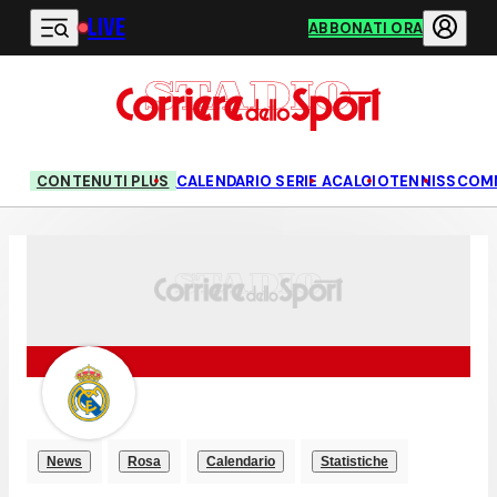
LIVE
Vai al contenuto principale
ABBONATI ORA
CONTENUTI PLUS
CALENDARIO SERIE A
CALCIO
TENNIS
SCOM
News
Rosa
Calendario
Statistiche