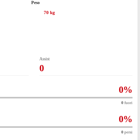
Peso
70
kg
llezionato 41 presenze in campionato, con 1 gol segnato.
 Ha avuto un buon impatto al suo debutto in LaLiga con la
Assist
0
0
%
0
fuori
0
%
0
persi