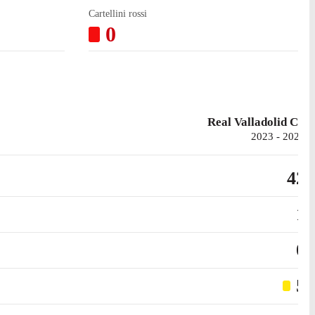
Cartellini rossi
0
Real Valladolid CF
2023 - 2024
42
1
0
5