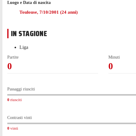
Luogo e Data di nascita
Boyomo ha giocato 37 partite di LaLiga nell'ultima stagione 
Toulouse
,
7/10/2001
(
24
anni)
Il difensore è passato a giocare con l'Osasuna nell'agosto 
IN STAGIONE
Il 19 agosto 2024 Boyomo ha debuttato in LaLiga con il Real 
sua attuale squadra, l'Osasuna, avendo segnato un gol contro
Liga
In generale, in LaLiga, ha giocato 67 partite con 3 reti reali
Partite
Minuti
0
0
Passaggi riusciti
0
riusciti
Contrasti vinti
0
vinti