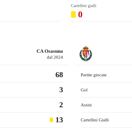
Cartellini gialli
0
CA Osasuna
dal 2024
68
Partite giocate
3
Gol
2
Assist
13
Cartellini Gialli