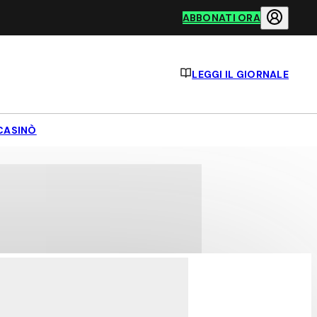
ABBONATI ORA
LEGGI IL GIORNALE
CASINÒ