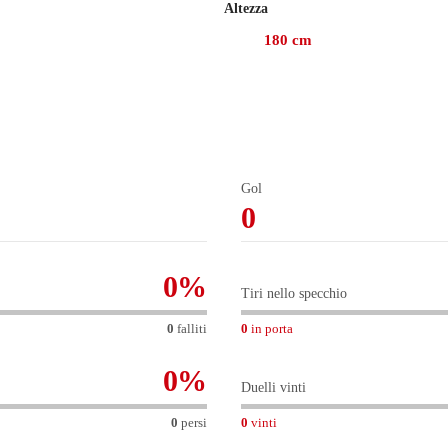
Altezza
con il Real Valladolid (3) e l'Osasuna (34), realizzando 2 gol.
180
cm
2024, mentre prima giocava con il Real Valladolid, con cui ha co
Valladolid, all'età di 22 anni e 316 giorni, contro l'Espanyol.
 il Celta Vigo l'1 settembre 2024.
zzate e 2 assist per i compagni.
Gol
0
0
%
Tiri nello specchio
0
falliti
0
in porta
0
%
Duelli vinti
0
persi
0
vinti