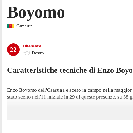
Boyomo
Camerun
Difensore
22
Destro
Caratteristiche tecniche di
Enzo
Boy
Enzo Boyomo dell'Osasuna è sceso in campo nella maggior pa
stato scelto nell'11 iniziale in 29 di queste presenze, su 38 g
L'ultima partita di Boyomo in campionato è stata il 23 maggio
difensore ha realizzato 1 rete nel 2025/2026; ha inoltre offert
Il suo primo gol nel campionato è arrivato in un pareggio 2