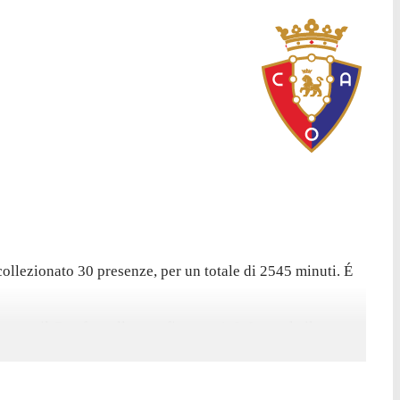
llezionato 30 presenze, per un totale di 2545 minuti. É
tro il Getafe, nella sconfitta per 1-0. In totale il