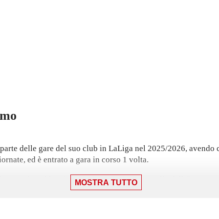
omo
rte delle gare del suo club in LaLiga nel 2025/2026, avendo co
iornate, ed è entrato a gara in corso 1 volta.
, gara in cui ha giocato 90 minuti con la maglia dell'Osasuna con
MOSTRA TUTTO
o 2 assist. Ha ricevuto 7 cartellini gialli.
-2 contro il Maiorca il 29 novembre.