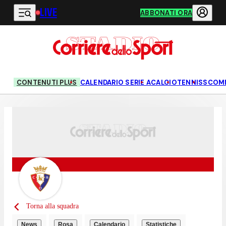
LIVE
Vai al contenuto principale
ABBONATI ORA
CONTENUTI PLUS
CALENDARIO SERIE A
CALCIO
TENNIS
SCOM
Torna alla squadra
News
Rosa
Calendario
Statistiche