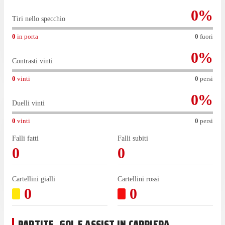
0
%
Tiri nello specchio
0
in porta
0
fuori
0
%
Contrasti vinti
0
vinti
0
persi
0
%
Duelli vinti
0
vinti
0
persi
Falli fatti
Falli subiti
0
0
Cartellini gialli
Cartellini rossi
0
0
PARTITE, GOL E ASSIST IN CARRIERA