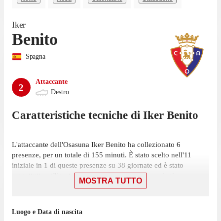
Iker
Benito
Spagna
Attaccante
2
Destro
Caratteristiche tecniche di
Iker
Benito
L'attaccante dell'Osasuna Iker Benito ha collezionato 6
presenze, per un totale di 155 minuti. È stato scelto nell'11
iniziale in 1 di queste presenze su 38 giornate ed è stato
soprattutto utilizzato come subentrato, in 5 occasioni.
MOSTRA TUTTO
La sua ultima presenza in LaLiga risale all'8 maggio, gara in cui
ha giocato solamente 8 minuti con la maglia dell'Osasuna
Luogo e Data di nascita
contro il Levante, nella sconfitta per 3-2. In totale l'attaccante