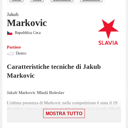
Jakub
Markovic
Repubblica Ceca
Portiere
Destro
Caratteristiche tecniche di
Jakub
Markovic
Jakub Markovic Mladá Boleslav
L'ultima presenza di Markovic nella competizione è stata il 19
dicembre, gara in cui ha giocato 90 minuti con la maglia Mladá
MOSTRA TUTTO
Boleslav contro Slovan Liberec, nella sconfitta per 3-0.
La trasferta contro Sigma Olomouc, il 23 maggio, sarà la