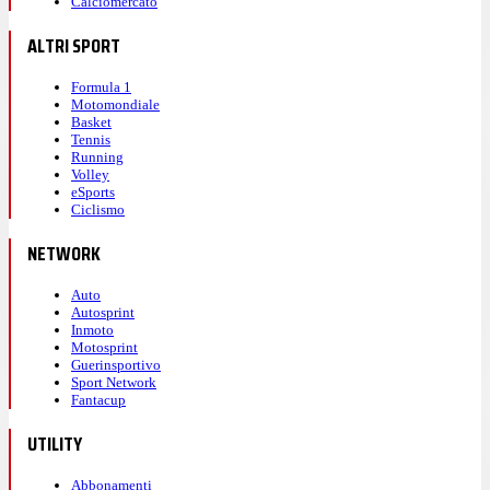
Calciomercato
ALTRI SPORT
Formula 1
Motomondiale
Basket
Tennis
Running
Volley
eSports
Ciclismo
NETWORK
Auto
Autosprint
Inmoto
Motosprint
Guerinsportivo
Sport Network
Fantacup
UTILITY
Abbonamenti