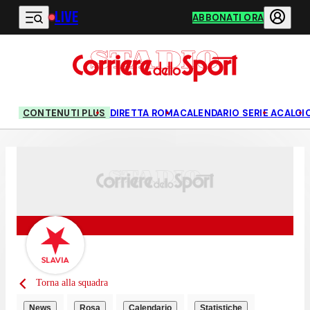
LIVE
Vai al contenuto principale
ABBONATI ORA
CONTENUTI PLUS
DIRETTA ROMA
CALENDARIO SERIE A
CALCI
Torna alla squadra
News
Rosa
Calendario
Statistiche