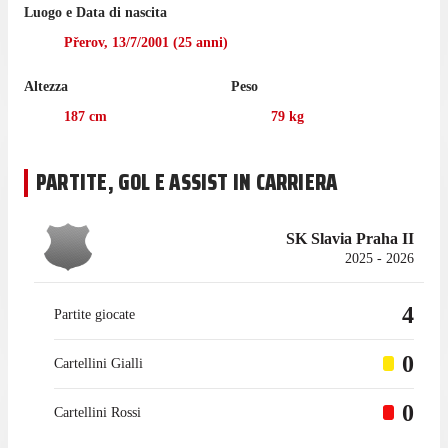
prossima gara di Czech Liga per Mladá Boleslav, che ha 33
Luogo e Data di nascita
punti e occupa il 13° posto.
Přerov
,
13/7/2001
(
25
anni)
Nella passata stagione di Czech Liga Markovic è sceso in
Altezza
Peso
campo in 2 partite con Slavia Praha.
187
cm
79
kg
Il portiere ha iniziato la sua esperienza con Mladá Boleslav in
prestito nel gennaio 2021.
PARTITE, GOL E ASSIST IN CARRIERA
SK Slavia Praha II
2025 - 2026
4
Partite giocate
0
Cartellini Gialli
0
Cartellini Rossi