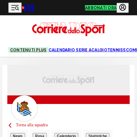
LIVE
Vai al contenuto principale
ABBONATI ORA
CONTENUTI PLUS
CALENDARIO SERIE A
CALCIO
TENNIS
SCOM
Torna alla squadra
News
Rosa
Calendario
Statistiche