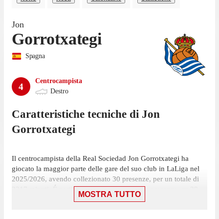
Jon
Gorrotxategi
Spagna
Centrocampista
4
Destro
Caratteristiche tecniche di
Jon
Gorrotxategi
Il centrocampista della Real Sociedad Jon Gorrotxategi ha
giocato la maggior parte delle gare del suo club in LaLiga nel
2025/2026, avendo collezionato 30 presenze, per un totale di
2217 minuti. É partito titolare in 26 di queste presenze, su 38
MOSTRA TUTTO
giornate, ed è entrato a gara in corso 4 volte.
Il centrocampista ha giocato la sua ultima gara il 14 maggio,