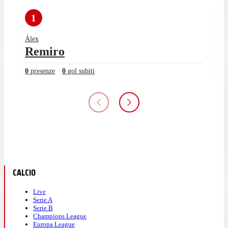
1
Álex
Remiro
0
presenze
0
gol subiti
CALCIO
Live
Serie A
Serie B
Champions League
Europa League