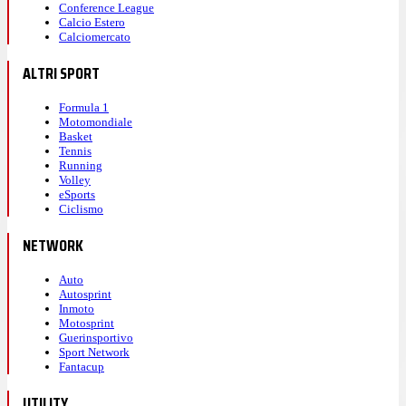
Conference League
Calcio Estero
Calciomercato
ALTRI SPORT
Formula 1
Motomondiale
Basket
Tennis
Running
Volley
eSports
Ciclismo
NETWORK
Auto
Autosprint
Inmoto
Motosprint
Guerinsportivo
Sport Network
Fantacup
UTILITY