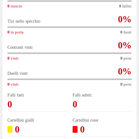
0
riusciti
0
falliti
0
%
Tiri nello specchio
0
in porta
0
fuori
0
%
Contrasti vinti
0
vinti
0
persi
0
%
Duelli vinti
0
vinti
0
persi
Falli fatti
Falli subiti
0
0
Cartellini gialli
Cartellini rossi
0
0