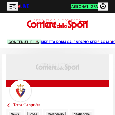
LIVE
Vai al contenuto principale
ABBONATI ORA
CONTENUTI PLUS
DIRETTA ROMA
CALENDARIO SERIE A
CALCI
Torna alla squadra
News
Rosa
Calendario
Statistiche