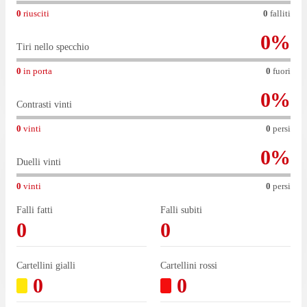
0
riusciti
0
falliti
0
%
Tiri nello specchio
0
in porta
0
fuori
0
%
Contrasti vinti
0
vinti
0
persi
0
%
Duelli vinti
0
vinti
0
persi
Falli fatti
Falli subiti
0
0
Cartellini gialli
Cartellini rossi
0
0