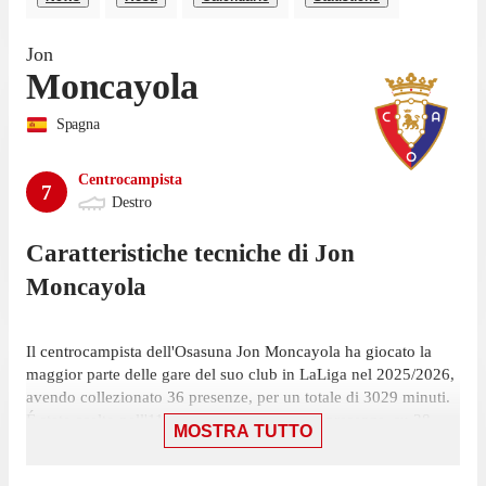
Jon
Moncayola
Spagna
Centrocampista
7
Destro
Caratteristiche tecniche di
Jon
Moncayola
Il centrocampista dell'Osasuna Jon Moncayola ha giocato la
maggior parte delle gare del suo club in LaLiga nel 2025/2026,
avendo collezionato 36 presenze, per un totale di 3029 minuti.
É stato scelto nell'11 iniziale in 35 di queste presenze, su 38
MOSTRA TUTTO
giornate, ed è entrato a gara in corso 1 volta.
La sua ultima partita in campionato è stata il 23 maggio, partita