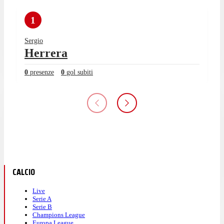
1
Sergio
Herrera
0
presenze
0
gol subiti
CALCIO
Live
Serie A
Serie B
Champions League
Europa League