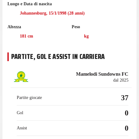
Luogo e Data di nascita
Town City: una vittoria per 3-1 contro Black Leopards, in cui
ha giocato solamente 6 minuti.
Johannesburg
,
15/1/1998
(
28
anni)
Cupido ha giocato 9 partite di PSL nell'ultima stagione con
Altezza
Peso
Cape Town City, realizzando 1 gol.
181
cm
kg
Cupido è passato tra le fila Cape Town City nel luglio 2018,
mentre prima giocava con Ajaccio II, con cui ha collezionato
18 presenze in campionato.
PARTITE, GOL E ASSIST IN CARRIERA
Mamelodi Sundowns FC
dal 2025
37
Partite giocate
0
Gol
0
Assist