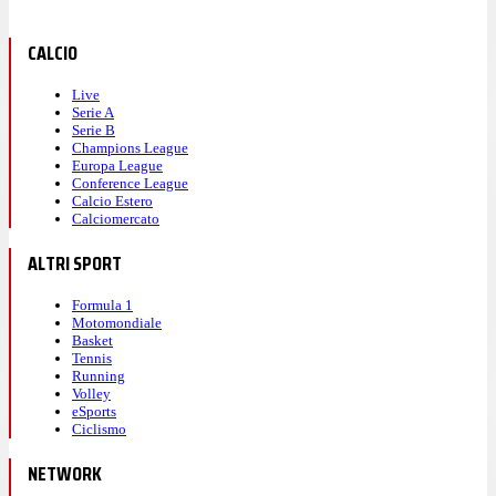
CALCIO
Live
Serie A
Serie B
Champions League
Europa League
Conference League
Calcio Estero
Calciomercato
ALTRI SPORT
Formula 1
Motomondiale
Basket
Tennis
Running
Volley
eSports
Ciclismo
NETWORK