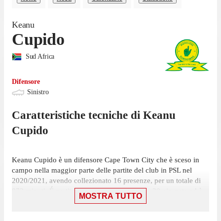
Keanu
Cupido
Sud Africa
Difensore
Sinistro
Caratteristiche tecniche di
Keanu
Cupido
Keanu Cupido è un difensore Cape Town City che è sceso in
campo nella maggior parte delle partite del club in PSL nel
2020/2021, avendo collezionato 16 presenze, per un totale di
872 minuti. É partito titolare in 9 presenze su 30 giornate ed è
MOSTRA TUTTO
subentrato 7 volte.
Cupido ha giocato la sua ultima gara il 2 giugno, con Cape