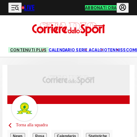
LIVE
Vai al contenuto principale
ABBONATI ORA
CONTENUTI PLUS
CALENDARIO SERIE A
CALCIO
TENNIS
SCOM
Torna alla squadra
News
Rosa
Calendario
Statistiche