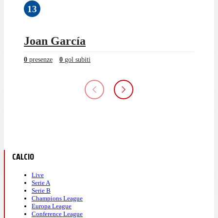
13
Joan García
0
presenze
0
gol subiti
CALCIO
Live
Serie A
Serie B
Champions League
Europa League
Conference League