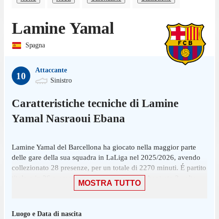
Lamine Yamal
Spagna
Attaccante
10
Sinistro
Caratteristiche tecniche di
Lamine
Yamal
Nasraoui Ebana
Lamine Yamal del Barcellona ha giocato nella maggior parte
delle gare della sua squadra in LaLiga nel 2025/2026, avendo
collezionato 28 presenze, per un totale di 2270 minuti. É partito
titolare in 26 presenze su 38 giornate ed è subentrato 2 volte.
MOSTRA TUTTO
L'ultima presenza di Yamal risale al 22 aprile, contro il Celta
Vigo. In quella gara ha realizzato un gol contribuendo alla
Luogo e Data di nascita
vittoria per 1-0. Ha segnato nelle ultime 2 partite di LaLiga.