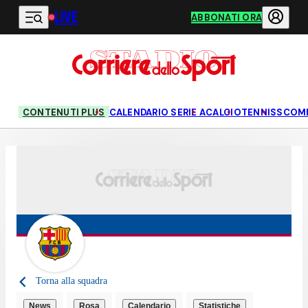
LIVE
Vai al contenuto principale
ABBONATI ORA
CONTENUTI PLUS
CALENDARIO SERIE A
CALCIO
TENNIS
SCOM
Torna alla squadra
News
Rosa
Calendario
Statistiche