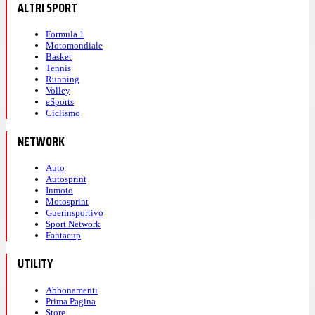
ALTRI SPORT
Formula 1
Motomondiale
Basket
Tennis
Running
Volley
eSports
Ciclismo
NETWORK
Auto
Autosprint
Inmoto
Motosprint
Guerinsportivo
Sport Network
Fantacup
UTILITY
Abbonamenti
Prima Pagina
Store