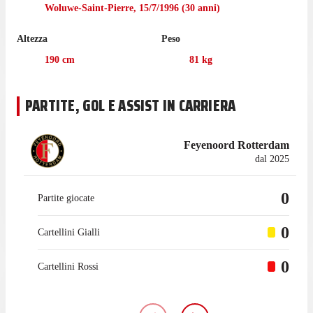
giugno 2025, mentre prima giocava con Dordrecht, con cui ha
Woluwe-Saint-Pierre
,
15/7/1996
(
30
anni)
collezionato 107 presenze in campionato.
Altezza
Peso
190
cm
81
kg
PARTITE, GOL E ASSIST IN CARRIERA
Feyenoord Rotterdam
dal 2025
0
Partite giocate
0
Cartellini Gialli
0
Cartellini Rossi