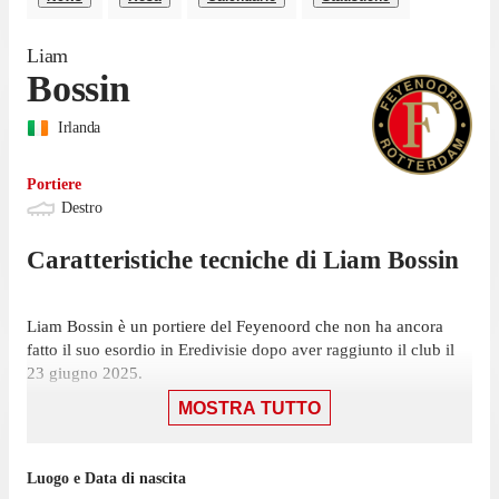
Liam
Bossin
Irlanda
Portiere
Destro
Caratteristiche tecniche di
Liam
Bossin
Liam Bossin è un portiere del Feyenoord che non ha ancora
fatto il suo esordio in Eredivisie dopo aver raggiunto il club il
23 giugno 2025.
MOSTRA TUTTO
Bossin non ha giocato nemmeno una partita di Eredivisie
nell'ultima stagione con il Feyenoord.
Il portiere ha iniziato la sua esperienza con il Feyenoord nel
Luogo e Data di nascita