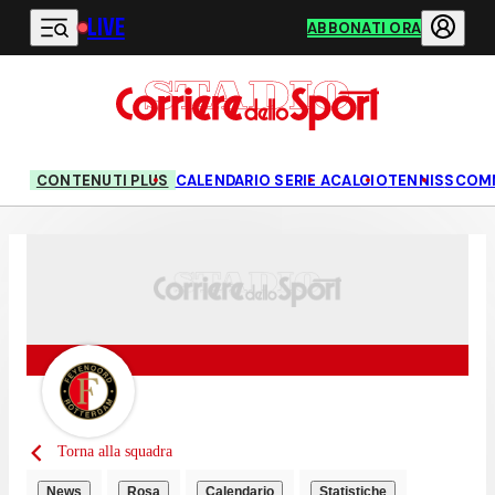
LIVE
Vai al contenuto principale
ABBONATI ORA
CONTENUTI PLUS
CALENDARIO SERIE A
CALCIO
TENNIS
SCOM
Torna alla squadra
News
Rosa
Calendario
Statistiche