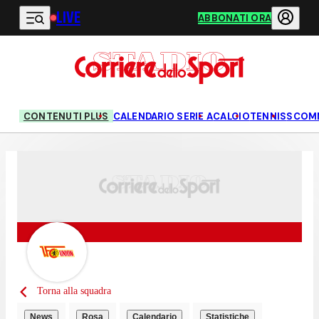
LIVE
Vai al contenuto principale
ABBONATI ORA
CONTENUTI PLUS
CALENDARIO SERIE A
CALCIO
TENNIS
SCOM
Torna alla squadra
News
Rosa
Calendario
Statistiche