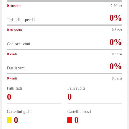
0
riusciti
0
falliti
0
%
Tiri nello specchio
0
in porta
0
fuori
0
%
Contrasti vinti
0
vinti
0
persi
0
%
Duelli vinti
0
vinti
0
persi
Falli fatti
Falli subiti
0
0
Cartellini gialli
Cartellini rossi
0
0