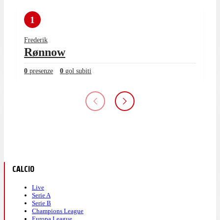
1
Frederik
Rønnow
0
presenze
0
gol subiti
CALCIO
Live
Serie A
Serie B
Champions League
Europa League