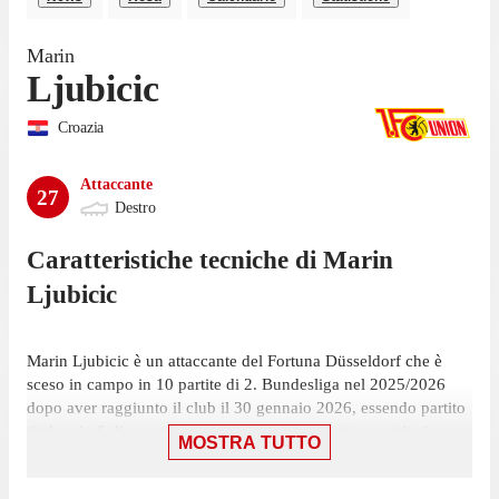
Marin
Ljubicic
Croazia
Attaccante
27
Destro
Caratteristiche tecniche di
Marin
Ljubicic
Marin Ljubicic è un attaccante del Fortuna Düsseldorf che è
sceso in campo in 10 partite di 2. Bundesliga nel 2025/2026
dopo aver raggiunto il club il 30 gennaio 2026, essendo partito
titolare in 6 di queste ed essendo stato utilizzato a partita in
MOSTRA TUTTO
corso 4 volte.
Ljubicic ha collezionato la sua ultima presenza il 17 maggio,