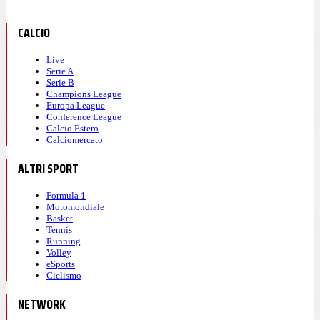
CALCIO
Live
Serie A
Serie B
Champions League
Europa League
Conference League
Calcio Estero
Calciomercato
ALTRI SPORT
Formula 1
Motomondiale
Basket
Tennis
Running
Volley
eSports
Ciclismo
NETWORK