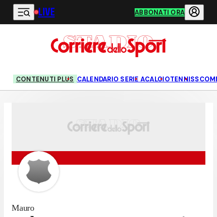
LIVE
Vai al contenuto principale
ABBONATI ORA
CONTENUTI PLUS
CALENDARIO SERIE A
CALCIO
TENNIS
SCOM
Mauro