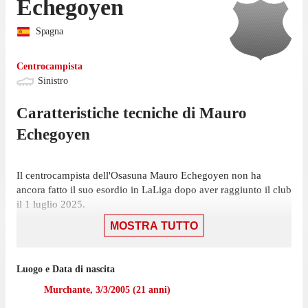
Echegoyen
Spagna
Centrocampista
Sinistro
Caratteristiche tecniche di
Mauro
Echegoyen
Il centrocampista dell'Osasuna Mauro Echegoyen non ha
ancora fatto il suo esordio in LaLiga dopo aver raggiunto il club
il 1 luglio 2025.
MOSTRA TUTTO
Echegoyen ha giocato 34 partite di Primera División RFEF
nell'ultima stagione con Osasuna II, gare in cui ha realizzato 1
gol.
Luogo e Data di nascita
Il centrocampista è passato a giocare con l'Osasuna nel luglio
Murchante
,
3/3/2005
(
21
anni)
2025, mentre prima giocava con Osasuna II, con cui ha