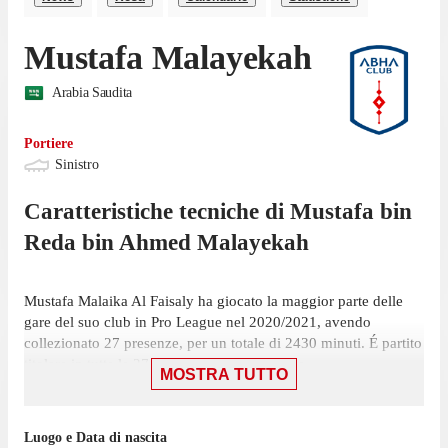
Mustafa Malayekah
Arabia Saudita
Portiere
Sinistro
Caratteristiche tecniche di
Mustafa bin
Reda bin Ahmed
Malayekah
Mustafa Malaika Al Faisaly ha giocato la maggior parte delle
gare del suo club in Pro League nel 2020/2021, avendo
collezionato 27 presenze, per un totale di 2430 minuti. É partito
titolare in tutte le 27 presenze, su 30 giornate.
MOSTRA TUTTO
Il portiere ha collezionato la sua ultima presenza il 30 maggio,
con Al Faisaly: una sconfitta per 3-2 contro Al Hilal, in cui ha
Luogo e Data di nascita
giocato 90 minuti. Ha mantenuto 4 volte la porta inviolata in