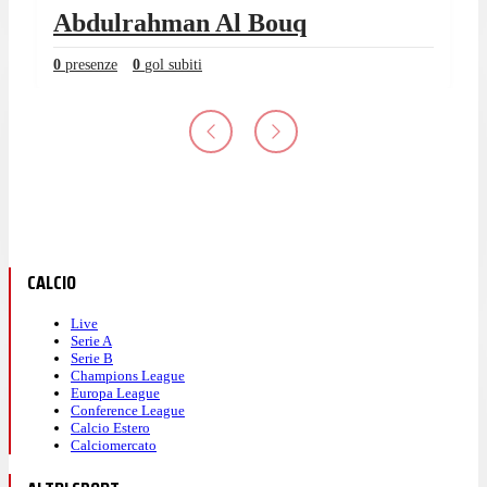
Abdulrahman Al Bouq
0
presenze
0
gol subiti
CALCIO
Live
Serie A
Serie B
Champions League
Europa League
Conference League
Calcio Estero
Calciomercato