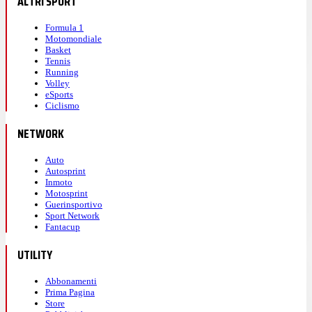
ALTRI SPORT
Formula 1
Motomondiale
Basket
Tennis
Running
Volley
eSports
Ciclismo
NETWORK
Auto
Autosprint
Inmoto
Motosprint
Guerinsportivo
Sport Network
Fantacup
UTILITY
Abbonamenti
Prima Pagina
Store