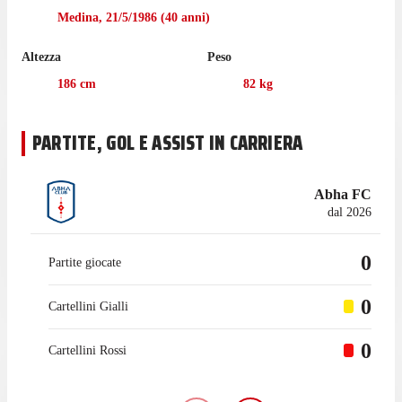
questa stagione. Ha ricevuto 4 cartellini gialli.
Medina
,
21/5/1986
(
40
anni)
Nella passata stagione di Pro League Malaika è sceso in campo
Altezza
Peso
in 28 partite con Al Faisaly, gare in cui ha realizzato 1 gol.
186
cm
82
kg
Prima di cominciare l'esperienza con Al Faisaly nel luglio 2016,
Malaika ha collezionato 76 presenze in campionato con Hajer.
PARTITE, GOL E ASSIST IN CARRIERA
Abha FC
dal 2026
0
Partite giocate
0
Cartellini Gialli
0
Cartellini Rossi