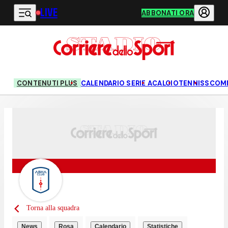
LIVE
Vai al contenuto principale
ABBONATI ORA
CONTENUTI PLUS
CALENDARIO SERIE A
CALCIO
TENNIS
SCOM
Torna alla squadra
News
Rosa
Calendario
Statistiche