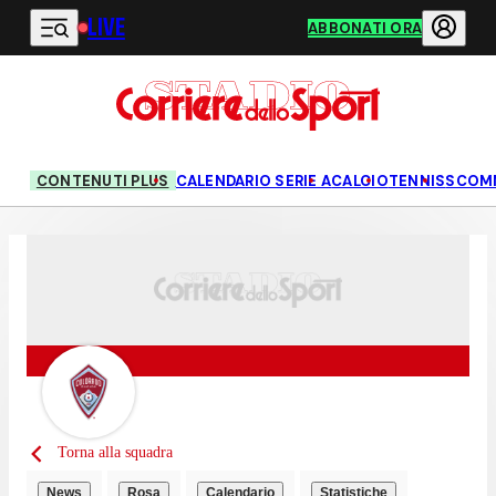
LIVE
Vai al contenuto principale
ABBONATI ORA
CONTENUTI PLUS
CALENDARIO SERIE A
CALCIO
TENNIS
SCOM
Torna alla squadra
News
Rosa
Calendario
Statistiche