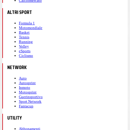
Calciomercato
ALTRI SPORT
Formula 1
Motomondiale
Basket
Tennis
Running
Volley
eSports
Ciclismo
NETWORK
Auto
Autosprint
Inmoto
Motosprint
Guerinsportivo
Sport Network
Fantacup
UTILITY
Abbonamenti