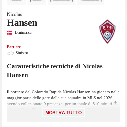
Nicolas
Hansen
Danimarca
Portiere
Sinistro
Caratteristiche tecniche di
Nicolas
Hansen
Il portiere del Colorado Rapids Nicolas Hansen ha giocato nella
maggior parte delle gare della sua squadra in MLS nel 2026,
avendo collezionato 9 presenze, per un totale di 810 minuti. É
stato scelto nell'11 iniziale in 9 presenze, su 18 giornate.
MOSTRA TUTTO
L'ultima presenza di Hansen risale all'1 agosto, nella vittoria per
1-0 contro Austin, in cui ha giocato 90 minuti e mantenuto la