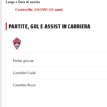
Luogo e Data di nascita
Nella passata stagione di MLS Steffen ha giocato 23 partite 
Coatesville
,
2/4/1995
(
31
anni)
Il portiere ha iniziato la sua esperienza con i Colorado Ra
PARTITE, GOL E ASSIST IN CARRIERA
Partite giocate
Cartellini Gialli
Cartellini Rossi