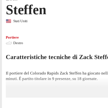
Steffen
Stati Uniti
Portiere
Destro
Caratteristiche tecniche di
Zack
Steff
Il portiere del Colorado Rapids Zack Steffen ha giocato nell
minuti. É partito titolare in 9 presenze, su 18 giornate.
La sua ultima apparizione nella competizione è stata il 2 m
1-0. Ha mantenuto 2 volte la porta inviolata in questa stagi
Nella prossima partita di MLS, il 15 agosto, i Colorado Rap