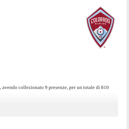
, avendo collezionato 9 presenze, per un totale di 810
ado Rapids contro gli Houston Dynamo, nella sconfitta per
City.