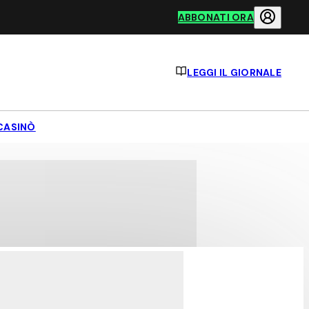
ABBONATI ORA
LEGGI IL GIORNALE
CASINÒ