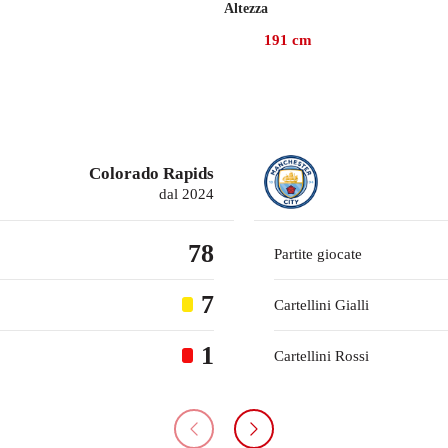
Altezza
con i Colorado Rapids, gare in cui ha mantenuto 4 volte la porta
191
cm
pids nel gennaio 2024, mentre prima giocava con il Manchester C
Colorado Rapids
dal 2024
78
Partite giocate
7
Cartellini Gialli
1
Cartellini Rossi