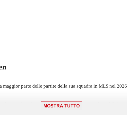
en
a maggior parte delle partite della sua squadra in MLS nel 2026
aggio, gara in cui ha giocato 90 minuti con la maglia del Color
MOSTRA TUTTO
one.
ids dovrà giocare una gara casalinga contro lo Sporting Kansas 