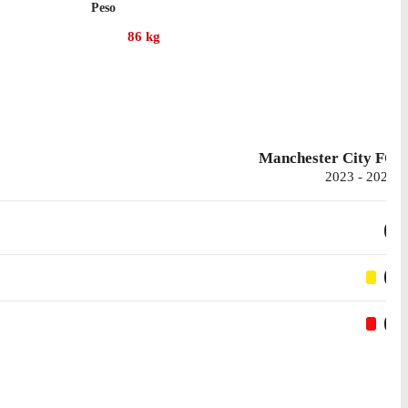
Peso
 inviolata.
86
kg
ity, con cui ha collezionato 2 presenze in campionato.
Manchester City FC
2023 - 2024
0
0
0