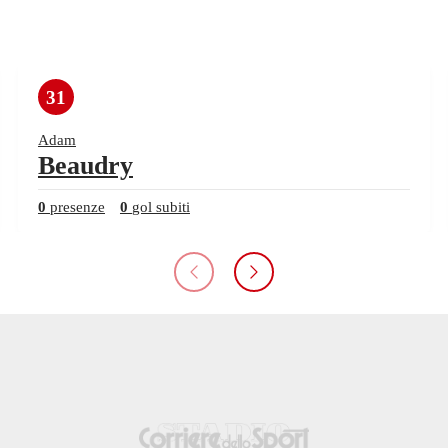
31
Adam
Beaudry
0
presenze
0
gol subiti