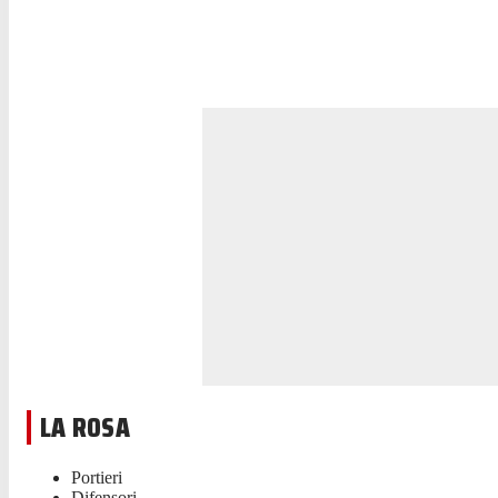
LA ROSA
Portieri
Difensori