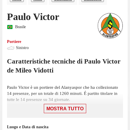
Paulo Victor
Brasile
Portiere
Sinistro
Caratteristiche tecniche di
Paulo Victor
de Mileo Vidotti
Paulo Victor è un portiere del Alanyaspor che ha collezionato
14 presenze, per un totale di 1260 minuti. É partito titolare in
tutte le 14 presenze su 34 giornate.
MOSTRA TUTTO
La sua ultima presenza in campionato è stata il 16 maggio, gara
in cui ha giocato 90 minuti con la maglia del Alanyaspor contro
il Karagümrük, nella sconfitta per 2-1. Ha mantenuto 3 volte la
Luogo e Data di nascita
porta inviolata in questa stagione.