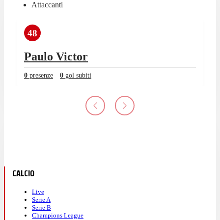
Attaccanti
48
Paulo Victor
0
presenze
0
gol subiti
CALCIO
Live
Serie A
Serie B
Champions League