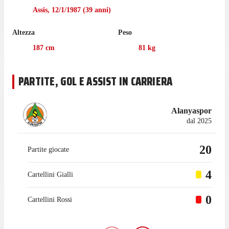
Assis
,
12/1/1987
(
39
anni)
Victor non ha giocato nemmeno una partita di Saudi League
nell'ultima stagione con Al Ettifaq.
Altezza
Peso
Victor è passato a giocare con l'Alanyaspor nel luglio 2025,
187
cm
81
kg
mentre prima giocava con Al Ettifaq, con cui ha collezionato 64
presenze in campionato.
PARTITE, GOL E ASSIST IN CARRIERA
Alanyaspor
dal 2025
20
Partite giocate
4
Cartellini Gialli
0
Cartellini Rossi