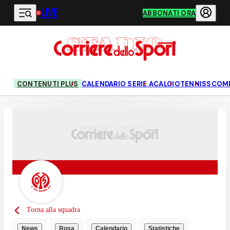
LIVE
Vai al contenuto principale
ABBONATI ORA
CONTENUTI PLUS
CALENDARIO SERIE A
CALCIO
TENNIS
SCOM
Torna alla squadra
News
Rosa
Calendario
Statistiche