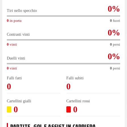
0
%
Tiri nello specchio
0
in porta
0
fuori
0
%
Contrasti vinti
0
vinti
0
persi
0
%
Duelli vinti
0
vinti
0
persi
Falli fatti
Falli subiti
0
0
Cartellini gialli
Cartellini rossi
0
0
PARTITE, GOL E ASSIST IN CARRIERA