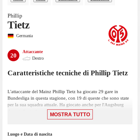
Phillip
Tietz
Germania
Attaccante
20
Destro
Caratteristiche tecniche di
Phillip
Tietz
L'attaccante del Mainz Phillip Tietz ha giocato 29 gare in
Bundesliga in questa stagione, con 19 di queste che sono state
per la sua squadra attuale. Ha giocato anche per l'Augsburg
durante la stagione 2025/2026.
MOSTRA TUTTO
L'ultima partita di Tietz nella competizione è stata il 16 maggio,
con la maglia del Mainz contro l'Heidenheim. In quella gara ha
Luogo e Data di nascita
realizzato un gol e fornito un assist in una vittoria per 2-0.