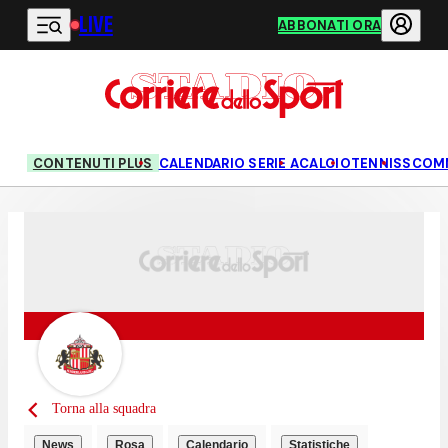
LIVE
Vai al contenuto principale
ABBONATI ORA
CONTENUTI PLUS
CALENDARIO SERIE A
CALCIO
TENNIS
SCOM
Torna alla squadra
News
Rosa
Calendario
Statistiche