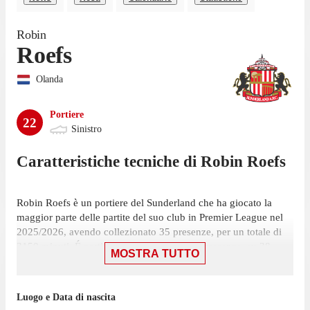
Robin
Roefs
Olanda
Portiere
22
Sinistro
Caratteristiche tecniche di
Robin
Roefs
Robin Roefs è un portiere del Sunderland che ha giocato la
maggior parte delle partite del suo club in Premier League nel
2025/2026, avendo collezionato 35 presenze, per un totale di
3150 minuti. É partito titolare in tutte le 35 presenze, su 38
MOSTRA TUTTO
giornate.
Roefs ha giocato la sua ultima partita il 24 maggio, con il
Luogo e Data di nascita
Sunderland: una vittoria per 2-1 contro il Chelsea, in cui ha