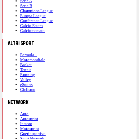
Serie A
Serie B
Champions League
Europa League
Conference League
Calcio Estero
Calciomercato
ALTRI SPORT
Formula 1
Motomondiale
Basket
Tennis
Running
Volley
eSports
Ciclismo
NETWORK
Auto
Autosprint
Inmoto
Motosprint
Guerinsportivo
Sport Network