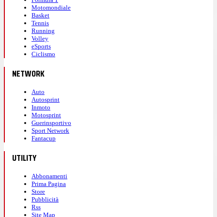
Motomondiale
Basket
Tennis
Running
Volley
eSports
Ciclismo
NETWORK
Auto
Autosprint
Inmoto
Motosprint
Guerinsportivo
Sport Network
Fantacup
UTILITY
Abbonamenti
Prima Pagina
Store
Pubblicità
Rss
Site Map