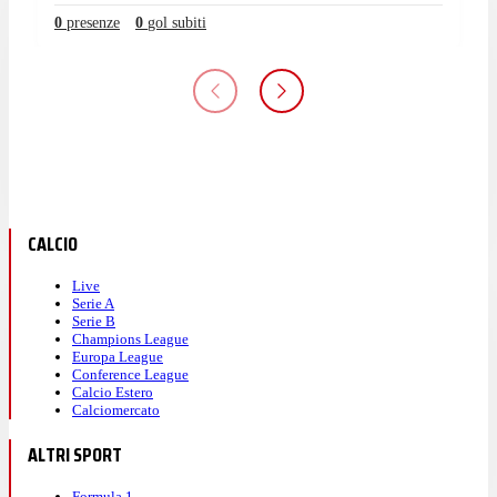
0
presenze
0
gol subiti
CALCIO
Live
Serie A
Serie B
Champions League
Europa League
Conference League
Calcio Estero
Calciomercato
ALTRI SPORT
Formula 1