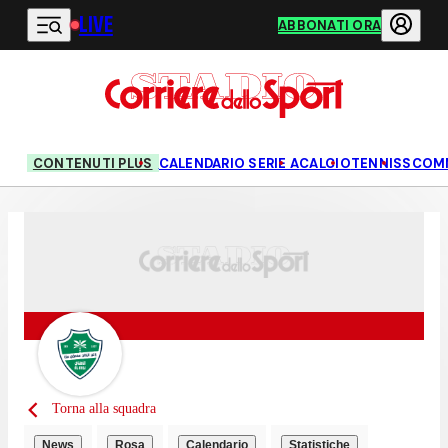
LIVE
Vai al contenuto principale
ABBONATI ORA
CONTENUTI PLUS
CALENDARIO SERIE A
CALCIO
TENNIS
SCOM
Torna alla squadra
News
Rosa
Calendario
Statistiche