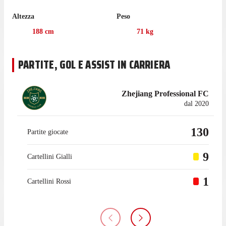
stagione.
Altezza
Peso
La gara casalinga contro Wuhan Three Towns, l'8 agosto, sarà
la prossima sfida di Chinese Super League per Zhejiang.
188
cm
71
kg
Nell'ultima stagione con Zhejiang in Chinese Super League Bo
ha collezionato 29 presenze, gare in cui ha mantenuto 6 volte la
PARTITE, GOL E ASSIST IN CARRIERA
porta inviolata.
Zhejiang Professional FC
dal 2020
130
Partite giocate
9
Cartellini Gialli
1
Cartellini Rossi