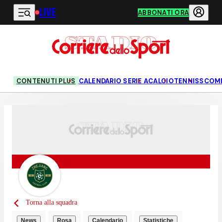
LIVE
Vai al contenuto principale
ABBONATI ORA
CONTENUTI PLUS
CALENDARIO SERIE A
CALCIO
TENNIS
SCOM
Torna alla squadra
News
Rosa
Calendario
Statistiche