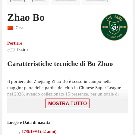
Zhao Bo
Cina
Portiere
Destro
Caratteristiche tecniche di
Bo
Zhao
Il portiere del Zhejiang Zhao Bo è sceso in campo nella
maggior parte delle partite del club in Chinese Super League
nel 2026, avendo collezionato 15 presenze, per un totale di
1350 minuti. É stato scelto nell'11 iniziale in 15 presenze, su 21
MOSTRA TUTTO
giornate.
Bo ha giocato la sua ultima gara l'1 agosto, con Zhejiang: una
Luogo e Data di nascita
sconfitta per 2-1 contro Beijing Guoan, in cui ha giocato 90
minuti. Ha mantenuto 3 volte la porta inviolata in questa
,
17/9/1993
(
32
anni)