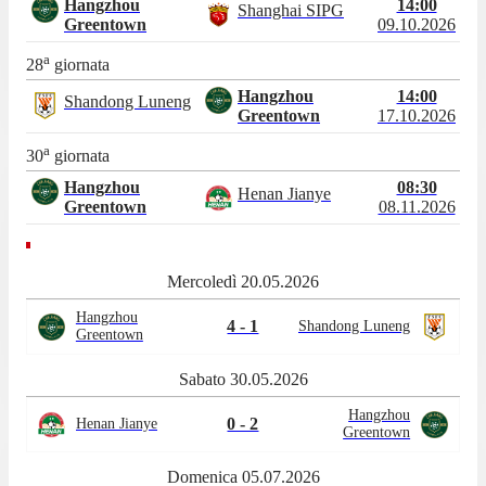
Hangzhou
14:00
Shanghai SIPG
Greentown
09.10.2026
a
28
giornata
Hangzhou
14:00
Shandong Luneng
Greentown
17.10.2026
a
30
giornata
Hangzhou
08:30
Henan Jianye
Greentown
08.11.2026
Mercoledì 20.05.2026
Hangzhou
4 - 1
Shandong Luneng
Greentown
Sabato 30.05.2026
Hangzhou
0 - 2
Henan Jianye
Greentown
Domenica 05.07.2026