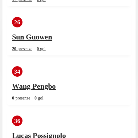
26
Sun Guowen
20
presenze
0
gol
34
Wang Pengbo
0
presenze
0
gol
36
Lucas Possignolo