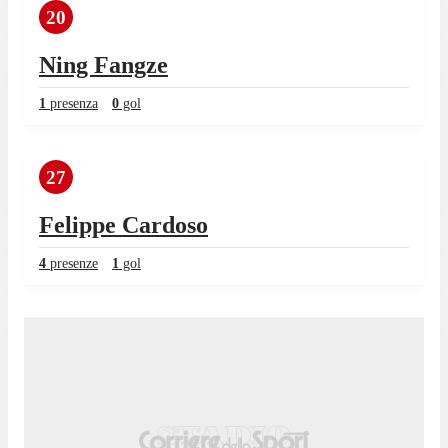
20
Ning Fangze
1
presenza
0
gol
27
Felippe Cardoso
4
presenze
1
gol