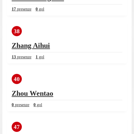
17
presenze
0
gol
38
Zhang Aihui
13
presenze
1
gol
40
Zhou Wentao
0
presenze
0
gol
47