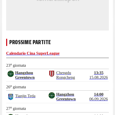
PROSSIME PARTITE
Calendario
Cina SuperLeague
a
23
giornata
Hangzhou
Chengdu
13:35
Greentown
Rongcheng
15.08.2026
a
26
giornata
Hangzhou
14:00
Tianjin Teda
Greentown
06.09.2026
a
27
giornata