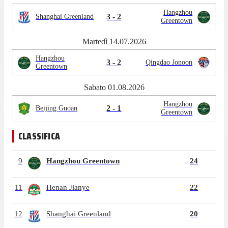
Hangzhou
3 - 2
Shanghai Greenland
Greentown
Martedì 14.07.2026
Hangzhou
3 - 2
Qingdao Jonoon
Greentown
Sabato 01.08.2026
Hangzhou
2 - 1
Beijing Guoan
Greentown
CLASSIFICA
9
Hangzhou Greentown
24
11
Henan Jianye
22
12
Shanghai Greenland
20