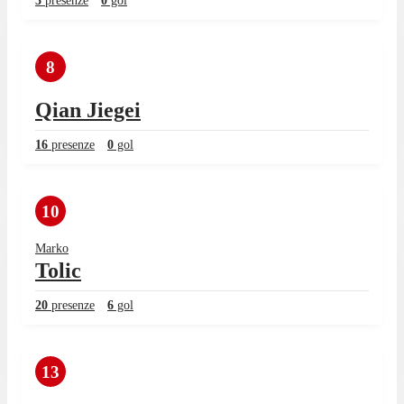
3
presenze
0
gol
8
Qian Jiegei
16
presenze
0
gol
10
Marko
Tolic
20
presenze
6
gol
13