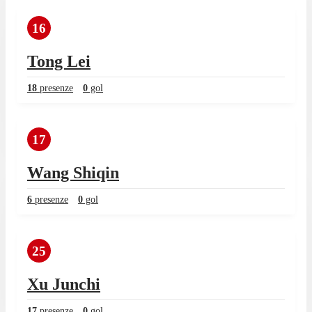
16
Tong Lei
18
presenze
0
gol
17
Wang Shiqin
6
presenze
0
gol
25
Xu Junchi
17
presenze
0
gol