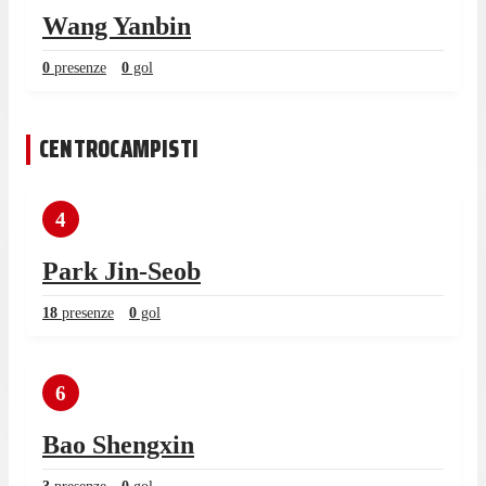
Wang Yanbin
0
presenze
0
gol
CENTROCAMPISTI
4
Park Jin-Seob
18
presenze
0
gol
6
Bao Shengxin