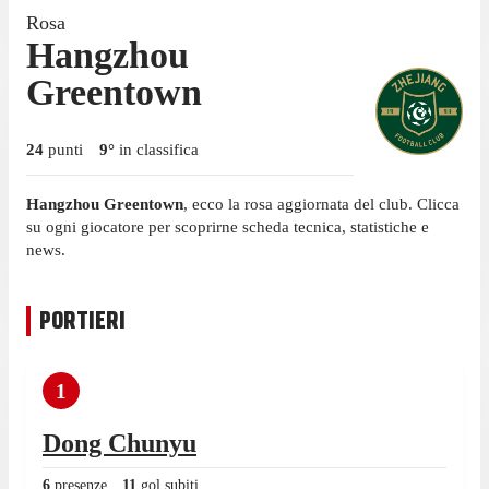
Rosa
Hangzhou
Greentown
24
punti
9
°
in classifica
Hangzhou Greentown
, ecco la rosa aggiornata del club. Clicca
su ogni giocatore per scoprirne scheda tecnica, statistiche e
news.
PORTIERI
1
Dong Chunyu
6
presenze
11
gol subiti