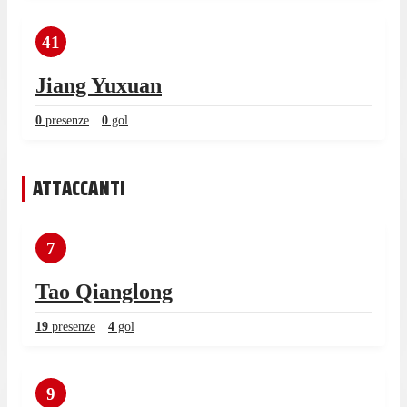
41
Jiang Yuxuan
0
presenze
0
gol
ATTACCANTI
7
Tao Qianglong
19
presenze
4
gol
9