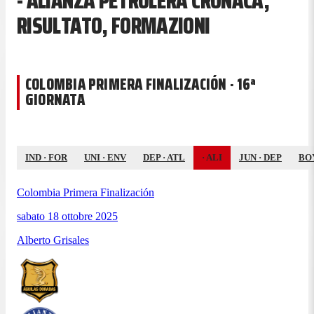
- ALIANZA PETROLERA CRONACA,
RISULTATO, FORMAZIONI
COLOMBIA PRIMERA FINALIZACIÓN · 16ª
GIORNATA
IND
·
FOR
UNI
·
ENV
DEP
·
ATL
·
ALI
JUN
·
DEP
BO
Colombia Primera Finalización
sabato 18 ottobre 2025
Alberto Grisales