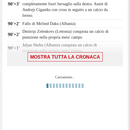
90'+3'
completamente fuori bersaglio sulla destra. Assist di
Andrejs Ciganiks con cross in seguito a un calcio da
fermo.
90'+2'
Fallo di Mirlind Daku (Albania).
Dmitrijs Zelenkovs (Lettonia) conquista un calcio di
90'+2'
punizione nella propria meta' campo.
Juljan Shehu (Albania) conquista un calcio di
90'+1'
punizione nella propria meta' campo.
MOSTRA TUTTA LA CRONACA
90'+1'
Fallo di Bruno Melnis (Lettonia).
Sostituzione, Albania. Marash Kumbulla sostituisce
90'+1'
Armando Broja.
Caricamento...
90'
Il quarto ufficiale ha indicato 3 minuti di recupero.
Fuorigioco. Aleksejs Saveljevs(Lettonia) prova il
90'
lancio lungo, ma Roberts Savalnieks e' colto in
fuorigioco.
87'
Fallo di mano di Bruno Melnis (Lettonia).
Tentativo fallito. Dmitrijs Zelenkovs (Lettonia) un
86'
colpo di testa da centro area tira alto da calcio
d'angolo.