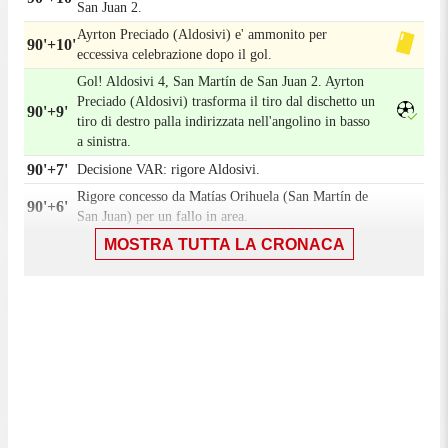
San Juan 2.
Ayrton Preciado (Aldosivi) e' ammonito per
90'+10'
eccessiva celebrazione dopo il gol.
Gol! Aldosivi 4, San Martín de San Juan 2. Ayrton
Preciado (Aldosivi) trasforma il tiro dal dischetto un
90'+9'
tiro di destro palla indirizzata nell'angolino in basso
a sinistra.
90'+7'
Decisione VAR: rigore Aldosivi.
Rigore concesso da Matías Orihuela (San Martín de
90'+6'
San Juan) per un fallo in area.
MOSTRA TUTTA LA CRONACA
Rigore per Aldosivi. Ayrton Preciado e'stato
90'+6'
atterrato in area di rigore.
90'+5'
Fallo di Juan Cavallaro (San Martín de San Juan).
Agustín Palavecino (Aldosivi) conquista un calcio di
90'+5'
punizione nella propria meta' campo.
90'+4'
Fallo di Diego González (San Martín de San Juan).
Jorge Carranza (Aldosivi) conquista un calcio di
90'+4'
punizione nella propria meta' campo.
Sostituzione, Aldosivi. Tomás Kummer sostituisce