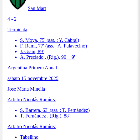
San Mart
4 - 2
Terminata
S. Moya
,
75
'
(ass. :
Y. Cabral
)
F. Rami
,
77
'
(ass. :
A. Palavecino
)
J. Giani
,
89
'
A. Preciado
, (Rig.)
,
90 + 9
'
Argentina Primera Anual
sabato 15 novembre 2025
José María Minella
Arbitro
Nicolás Ramírez
S. Barrera
,
63
'
(ass. :
T. Fernández
)
T. Fernández
, (Rig.)
,
88
'
Arbitro
Nicolás Ramírez
Tabellino