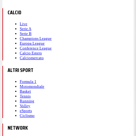
CALCIO
Live
Serie A
Serie B
Champions League
Europa League
Conference League
Calcio Estero
Calciomercato
ALTRI SPORT
Formula 1
Motomondiale
Basket
Tennis
Running
Volley
eSports
Ciclismo
NETWORK