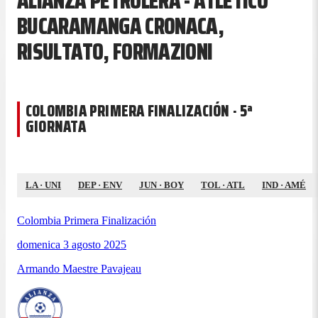
ALIANZA PETROLERA - ATLETICO
BUCARAMANGA CRONACA,
RISULTATO, FORMAZIONI
COLOMBIA PRIMERA FINALIZACIÓN · 5ª
GIORNATA
LA
·
UNI
DEP
·
ENV
JUN
·
BOY
TOL
·
ATL
IND
·
AMÉ
Colombia Primera Finalización
domenica 3 agosto 2025
Armando Maestre Pavajeau