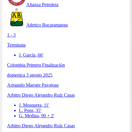
Alianza Petrolera
Atletico Bucaramanga
1 - 3
Terminata
J. García
,
66
'
Colombia Primera Finalización
domenica 3 agosto 2025
Armando Maestre Pavajeau
Arbitro
Diego Alejandro Ruíz Casas
J. Mosquera
,
11
'
L. Pons
,
35
'
G. Medina
,
90 + 2
'
Arbitro
Diego Alejandro Ruíz Casas