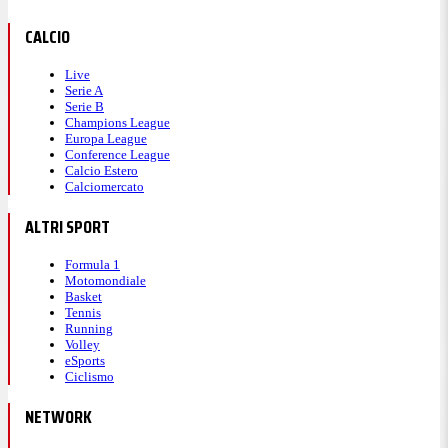
CALCIO
Live
Serie A
Serie B
Champions League
Europa League
Conference League
Calcio Estero
Calciomercato
ALTRI SPORT
Formula 1
Motomondiale
Basket
Tennis
Running
Volley
eSports
Ciclismo
NETWORK