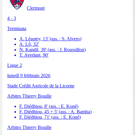
Clermont
4 - 3
Terminata
A. Léautey
,
13
'
(ass. :
S. Alvero
)
A. Lô
,
32
'
N. Kandil
,
39
'
(ass. :
J. Roussillon
)
T. Averlant
,
90
'
Ligue 2
lunedì 9 febbraio 2026
Stade Crédit Agricole de la Licorne
Arbitro
Thierry Bouille
F. Diédhiou
,
8
'
(ass. :
E. Koné
)
F. Diédhiou
,
45 + 5
'
(ass. :
A. Bamba
)
F. Diédhiou
,
71
'
(ass. :
E. Koné
)
Arbitro
Thierry Bouille