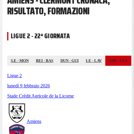
AMIENS - CLERMONT CRONACA,
RISULTATO, FORMAZIONI
LIGUE 2 · 22ª GIORNATA
S.E
·
MON
REI
·
BAS
DUN
·
GUI
LE
·
LAV
AMI
·
CLE
Ligue 2
lunedì 9 febbraio 2026
Stade Crédit Agricole de la Licorne
Amiens