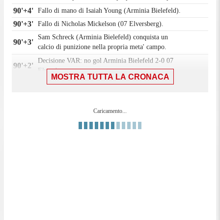
90'+4'
Fallo di mano di Isaiah Young (Arminia Bielefeld).
90'+3'
Fallo di Nicholas Mickelson (07 Elversberg).
Sam Schreck (Arminia Bielefeld) conquista un
90'+3'
calcio di punizione nella propria meta' campo.
Decisione VAR: no gol Arminia Bielefeld 2-0 07
90'+2'
Elversberg.
MOSTRA TUTTA LA CRONACA
90'+2'
Il quarto ufficiale ha indicato 5 minuti di recupero.
GOL CANCELLATO DAL VAR: Julian Kania
90'+1'
(Arminia Bielefeld) ha segnato ma il gol non è
Caricamento...
convalidato dopo VAR review.
Fuorigioco. Felix Hagmann(Arminia Bielefeld)
90'+1'
prova il lancio lungo, ma Julian Kania e' colto in
fuorigioco.
Tiro respinto. Jason Çeka (07 Elversberg) un tiro di
90'
sinistro da centro area.
89'
Gara riprende.
Gara momentaneamente sospesa, Lukasz Poreba (07
88'
Elversberg) per infortunio.