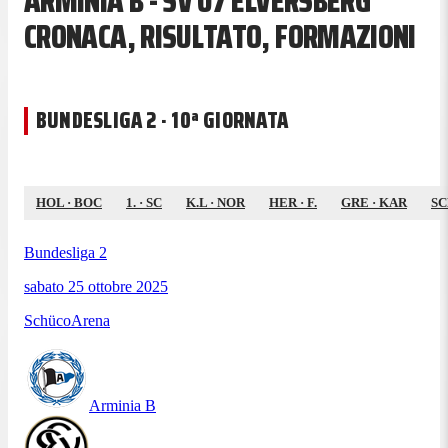
ARMINIA B - SV 07 ELVERSBERG
CRONACA, RISULTATO, FORMAZIONI
BUNDESLIGA 2 · 10ª GIORNATA
HOL
·
BOC
1.
·
SC
K.L
·
NOR
HER
·
F.
GRE
·
KAR
S
Bundesliga 2
sabato 25 ottobre 2025
SchücoArena
Arminia B