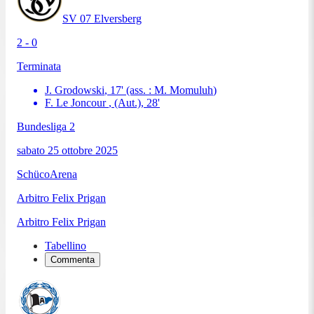
SV 07 Elversberg
2 - 0
Terminata
J. Grodowski
,
17
'
(ass. :
M. Momuluh
)
F. Le Joncour
, (Aut.)
,
28
'
Bundesliga 2
sabato 25 ottobre 2025
SchücoArena
Arbitro
Felix Prigan
Arbitro
Felix Prigan
Tabellino
Commenta