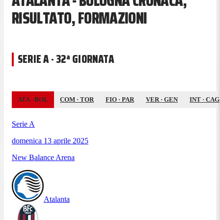
ATALANTA - BOLOGNA CRONACA,
RISULTATO, FORMAZIONI
SERIE A · 32ª GIORNATA
ATA
·
BOL
COM
·
TOR
FIO
·
PAR
VER
·
GEN
INT
·
CAG
Serie A
domenica 13 aprile 2025
New Balance Arena
Atalanta