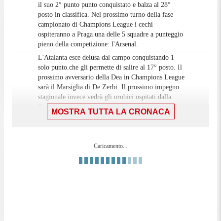
il suo 2° punto punto conquistato e balza al 28°
posto in classifica. Nel prossimo turno della fase
campionato di Champions League i cechi
ospiteranno a Praga una delle 5 squadre a punteggio
pieno della competizione: l'Arsenal.
L'Atalanta esce delusa dal campo conquistando 1
solo punto.che gli permette di salire al 17° posto. Il
prossimo avversario della Dea in Champions League
sarà il Marsiglia di De Zerbi. Il prossimo impegno
stagionale invece vedrà gli orobici ospitati dalla
Cremonese nell'8° giornata di Serie A.
MOSTRA TUTTA LA CRONACA
Termina a reti bianche la sfida tra Atalanta e Slavia
Praga. Nonostante lo 0-0 maturato in campo le
occasioni da gol non sono mancate. Orobici più
Caricamento...
pericolosi nel primo tempo con un De Ketelaere in
stato di grazia che ha messo più volte in difficioltà
la difesa ceca.
TRIPLICE FISCHIO ALLA NEW BALANCE
90'+5'
ARENA! Atalanta-Slavia Praga 0-0
Accenno di rissa tra Prekop e Zalewski. Ammonito
90'+4'
Zalewski.