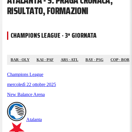
ATALANTA - S. PRAGA CRONACA,
RISULTATO, FORMAZIONI
CHAMPIONS LEAGUE · 3ª GIORNATA
BAR
·
OLY
KAI
·
PAF
ARS
·
ATL
BAY
·
PSG
COP
·
BOR
Champions League
mercoledì 22 ottobre 2025
New Balance Arena
Atalanta