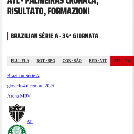
ATL - PALMEIRAS CRONACA,
RISULTATO, FORMAZIONI
BRAZILIAN SÉRIE A · 34ª GIORNATA
FLU
·
FLA
BOT
·
SPO
COR
·
SÃO
RED
·
VIT
ATL
·
PAL
Brazilian Série A
giovedì 4 dicembre 2025
Arena MRV
Atl