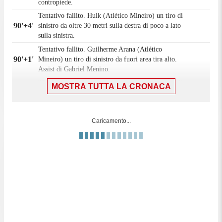
contropiede.
Tentativo fallito. Hulk (Atlético Mineiro) un tiro di
90'+4'
sinistro da oltre 30 metri sulla destra di poco a lato
sulla sinistra.
Tentativo fallito. Guilherme Arana (Atlético
90'+1'
Mineiro) un tiro di sinistro da fuori area tira alto.
Assist di Gabriel Menino.
Tiro respinto. Bruno Fuchs (Palmeiras) un colpo di
MOSTRA TUTTA LA CRONACA
90'+1'
testa da centro area. Assist di Andreas Pereira con
cross.
90'
Il quarto ufficiale ha indicato 5 minuti di recupero.
Caricamento...
Calcio d'angolo,Palmeiras. Calcio d'angolo causato
90'
da Gabriel Menino (Atlético Mineiro).
Calcio d'angolo,Palmeiras. Calcio d'angolo causato
90'
da Guilherme Arana (Atlético Mineiro).
Tentativo fallito. Guilherme Arana (Atlético
89'
Mineiro) un tiro di destro da fuori area tira alto.
Assist di Dudu da calcio d'angolo.
Rony (Atlético Mineiro) colpisce il palo sinistro con
89'
un colpo di testa da centro area. Assist di Gabriel