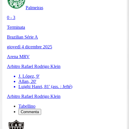
Palmeiras
0 - 3
Terminata
Brazilian Série A
giovedì 4 dicembre 2025
Arena MRV
Arbitro
Rafael Rodrigo Klein
J. López
,
9
'
Allan
,
20
'
Luighi Hanri
,
81
'
(ass. :
Jefté
)
Arbitro
Rafael Rodrigo Klein
Tabellino
Commenta