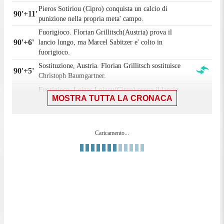
Pieros Sotiriou (Cipro) conquista un calcio di
90'+11'
punizione nella propria meta' campo.
Fuorigioco. Florian Grillitsch(Austria) prova il
90'+6'
lancio lungo, ma Marcel Sabitzer e' colto in
fuorigioco.
Sostituzione, Austria. Florian Grillitsch sostituisce
90'+5'
Christoph Baumgartner.
Fuorigioco. Loizos Loizou(Cipro) prova il lancio
90'+2'
MOSTRA TUTTA LA CRONACA
lungo, ma Pieros Sotiriou e' colto in fuorigioco.
90'
Il quarto ufficiale ha indicato 10 minuti di recupero.
90'
Fallo di Michael Gregoritsch (Austria).
Caricamento...
Kostas Pileas (Cipro) conquista un calcio di
90'
punizione nella propria meta' campo.
Calcio d'angolo,Austria. Calcio d'angolo causato da
90'
Kostas Pileas (Cipro).
Romano Schmid (Austria) conquista un calcio di
89'
punizione nella propria meta' campo.
89'
Fallo di Kostas Pileas (Cipro).