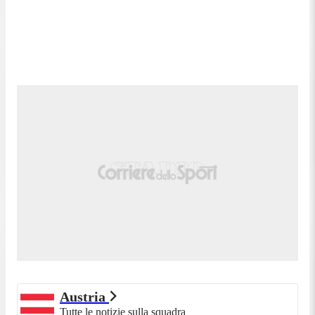
Tiro respinto. Ioannis Kousoulos (Cipro) un colpo
88'
di testa da centro area. Assist di Ioannis Kosti con
cross.
Sostituzione, Cipro. Ioannis Kousoulos sostituisce
88'
Kostakis Artymatas.
Sostituzione, Cipro. Charalambos Kyriakou
88'
sostituisce Grigoris Kastanos.
Calcio d'angolo,Cipro. Calcio d'angolo causato da
87'
Kevin Danso (Austria).
Tentativo fallito. Stefan Posch (Austria) un tiro di
87'
sinistro dalla destra dell'area tira alto.
84'
Gara riprende.
Gara momentaneamente sospesa, Fabiano (Cipro)
83'
per infortunio.
83'
Fallo di Christoph Baumgartner (Austria).
Fabiano (Cipro) conquista un calcio di punizione
83'
nella propria meta' campo.
82'
Gara riprende.
Austria
Sostituzione, Cipro. Andronikos Kakoullis
Tutte le notizie sulla squadra
80'