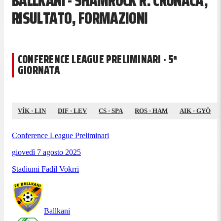
BALLKANI - SHAMROCK R. CRONACA,
RISULTATO, FORMAZIONI
CONFERENCE LEAGUE PRELIMINARI · 5ª
GIORNATA
VÍK
·
LIN
DIF
·
LEV
CS
·
SPA
ROS
·
HAM
AIK
·
GYÖ
Conference League Preliminari
giovedì 7 agosto 2025
Stadiumi Fadil Vokrri
Ballkani