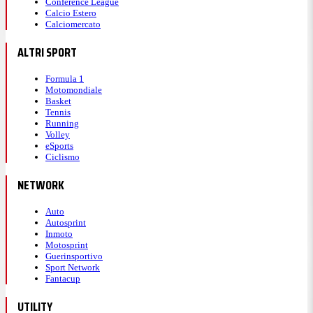
Conference League
Calcio Estero
Calciomercato
ALTRI SPORT
Formula 1
Motomondiale
Basket
Tennis
Running
Volley
eSports
Ciclismo
NETWORK
Auto
Autosprint
Inmoto
Motosprint
Guerinsportivo
Sport Network
Fantacup
UTILITY