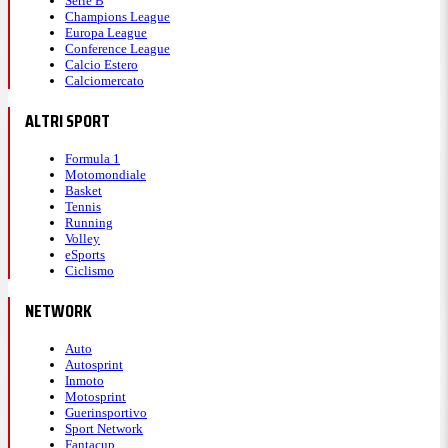
Serie B
Champions League
Europa League
Conference League
Calcio Estero
Calciomercato
ALTRI SPORT
Formula 1
Motomondiale
Basket
Tennis
Running
Volley
eSports
Ciclismo
NETWORK
Auto
Autosprint
Inmoto
Motosprint
Guerinsportivo
Sport Network
Fantacup