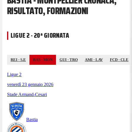
BASTIA - MONTPELLIER CRONACA,
RISULTATO, FORMAZIONI
LIGUE 2 · 20ª GIORNATA
REI
·
S.E
BAS
·
MON
GUI
·
TRO
AMI
·
LAV
FCD
·
CLE
Ligue 2
venerdì 23 gennaio 2026
Stade Armand-Cesari
Bastia