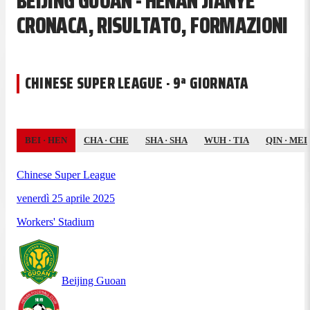
BEIJING GUOAN - HENAN JIANYE
CRONACA, RISULTATO, FORMAZIONI
CHINESE SUPER LEAGUE · 9ª GIORNATA
BEI
·
HEN
CHA
·
CHE
SHA
·
SHA
WUH
·
TIA
QIN
·
MEI
Chinese Super League
venerdì 25 aprile 2025
Workers' Stadium
Beijing Guoan