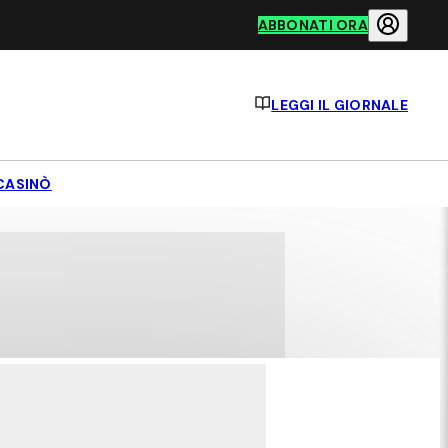
ABBONATI ORA
LEGGI IL GIORNALE
CASINÒ