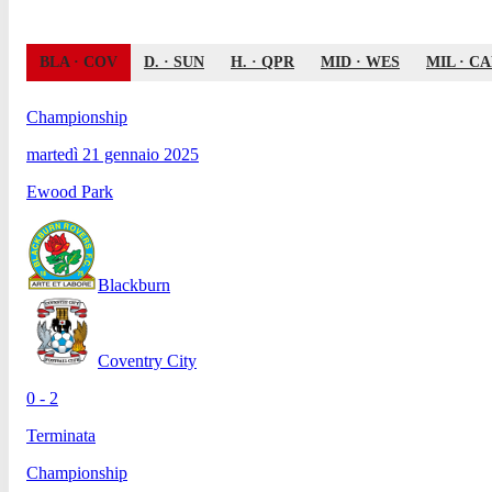
BLA
·
COV
D.
·
SUN
H.
·
QPR
MID
·
WES
MIL
·
CA
Championship
martedì 21 gennaio 2025
Ewood Park
Blackburn
Coventry City
0 - 2
Terminata
Championship