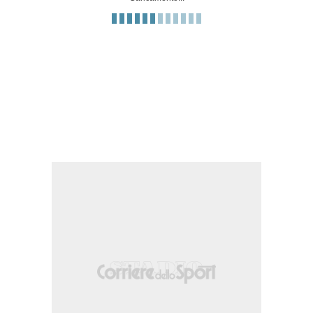
 fuori area.
rn Rovers) per infortunio.
entro area parato sotto la traversa in alto a destra. Assist di Jake Bidwell con c
kburn Rovers) per infortunio.
ro di sinistro da centro area. Assist di Milan van Ewijk.
izione nella propria meta' campo.
l lancio lungo, ma Owen Beck e' colto in fuorigioco.
 Thomas-Asante.
ictor Torp.
o di punizione nella propria meta' campo.
sinistro da centro area di poco a lato sulla sinistra. Assist di Harry Leonard.