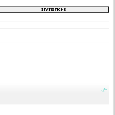
STATISTICHE
oe Rankin-Costello.