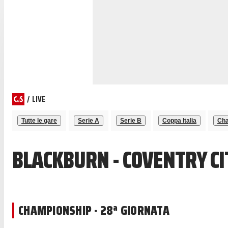
/
LIVE
Tutte le gare
Serie A
Serie B
Coppa Italia
Cha
BLACKBURN - COVENTRY CI
CHAMPIONSHIP · 28ª GIORNATA