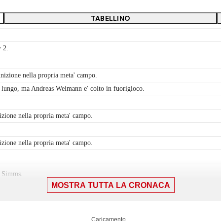
TABELLINO
 2.
nizione nella propria meta' campo.
 lungo, ma Andreas Weimann e' colto in fuorigioco.
izione nella propria meta' campo.
izione nella propria meta' campo.
is Simms.
MOSTRA TUTTA LA CRONACA
 testa dalla sinistra dell'area piccola di poco a lato sulla sinistra. Assist di J
nizione nella propria meta' campo.
Caricamento...