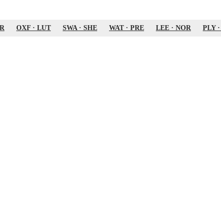
R
OXF
·
LUT
SWA
·
SHE
WAT
·
PRE
LEE
·
NOR
PLY