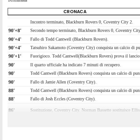
CRONACA
Incontro terminato, Blackburn Rovers 0, Coventry City 2.
90'+8'
Secondo tempo terminato, Blackburn Rovers 0, Coventry City
90'+4'
Fallo di Todd Cantwell (Blackburn Rovers).
90'+4'
Tatsuhiro Sakamoto (Coventry City) conquista un calcio di pu
90'+1'
Fuorigioco. Todd Cantwell(Blackburn Rovers) prova il lancio
90'
Il quarto ufficiale ha indicato 7 minuti di recupero.
90'
Todd Cantwell (Blackburn Rovers) conquista un calcio di pun
90'
Fallo di Jamie Allen (Coventry City).
88'
Todd Cantwell (Blackburn Rovers) conquista un calcio di pun
88'
Fallo di Josh Eccles (Coventry City).
86'
Sostituzione, Coventry City. Norman Bassette sostituisce Ell
85'
Tentativo fallito. Makhtar Gueye (Blackburn Rovers) un colpo di
83'
Fallo di Owen Beck (Blackburn Rovers).
83'
Tatsuhiro Sakamoto (Coventry City) conquista un calcio di pu