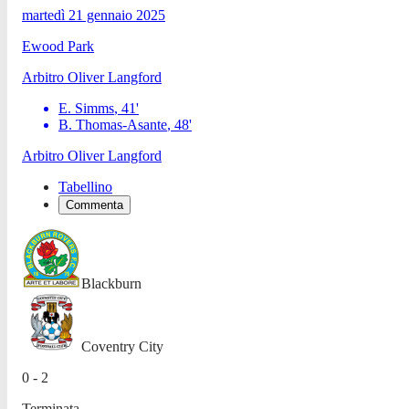
martedì 21 gennaio 2025
Ewood Park
Arbitro
Oliver Langford
E. Simms
,
41
'
B. Thomas-Asante
,
48
'
Arbitro
Oliver Langford
Tabellino
Commenta
Blackburn
Coventry City
0 - 2
Terminata