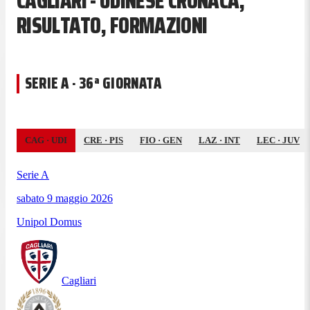
CAGLIARI - UDINESE CRONACA,
RISULTATO, FORMAZIONI
SERIE A · 36ª GIORNATA
CAG
·
UDI
CRE
·
PIS
FIO
·
GEN
LAZ
·
INT
LEC
·
JUV
Serie A
sabato 9 maggio 2026
Unipol Domus
Cagliari