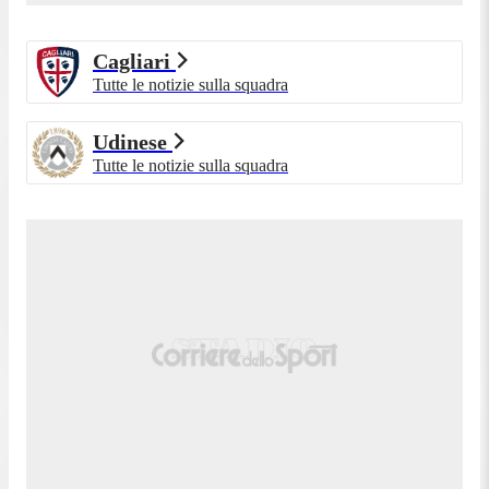
76'
d'angolo, Dossena colpisce di testa: Karlstrom salva
tutto sulla linea.
Cagliari
75'
Angolo per il Cagliari.
Tutte le notizie sulla squadra
SOSTITUZIONE PER IL CAGLIARI. Fuori
73'
Folorunsho, dentro Albarracin.
Udinese
Il gol dell'Udinese sembra aver fiaccato la spinta del
69'
Tutte le notizie sulla squadra
Cagliari.
SOSTITUZIONE PER L'UDINESE. Fuori Buksa,
65'
dentro Davis.
Esce bene nello stretto il Cagliari, Esposito in
64'
controbalzo spedisce sul fondo.
SOSTITUZIONE PER IL CAGLIARI. Fuori
62'
Palestra, dentro Zappa.
SOSTITUZIONE PER IL CAGLIARI. Fuori Zé
62'
Pedro, dentro Sulemana.
GOL! Cagliari-UDINESE 0-1. Rete di Buksa. Gran
56'
palla in verticale di Solet per Kamara, che la mette
al centro per il tap-in vincente di Buksa.
SOSTITUZIONE PER L'UDINESE. Fuori Mlacic,