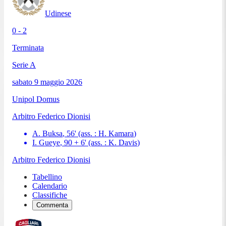
Udinese
0 - 2
Terminata
Serie A
sabato 9 maggio 2026
Unipol Domus
Arbitro
Federico Dionisi
A. Buksa
,
56
'
(ass. :
H. Kamara
)
I. Gueye
,
90 + 6
'
(ass. :
K. Davis
)
Arbitro
Federico Dionisi
Tabellino
Calendario
Classifiche
Commenta