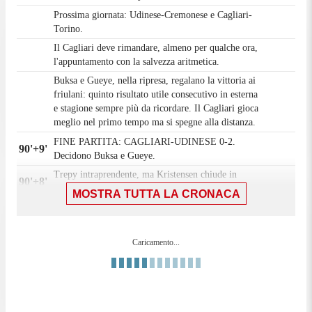
Prossima giornata: Udinese-Cremonese e Cagliari-
Torino.
Il Cagliari deve rimandare, almeno per qualche ora,
l'appuntamento con la salvezza aritmetica.
Buksa e Gueye, nella ripresa, regalano la vittoria ai
friulani: quinto risultato utile consecutivo in esterna
e stagione sempre più da ricordare. Il Cagliari gioca
meglio nel primo tempo ma si spegne alla distanza.
FINE PARTITA: CAGLIARI-UDINESE 0-2.
90'+9'
Decidono Buksa e Gueye.
Trepy intraprendente, ma Kristensen chiude in
90'+8'
angolo.
MOSTRA TUTTA LA CRONACA
GOL! Cagliari-UDINESE 0-2. Rete di Gueye.
90'+6'
Assist basso di Davis per Gueye che, solo in area,
non può sbagliare.
Caricamento...
90'+5'
OCCASIONE UDINESE! Caprile glaciale su Davis.
Molto nervosismo in campo, assegnato e poi
90'+3'
revocato un giallo a Davis.
Trepy conclude debolmente e centrale, nessun