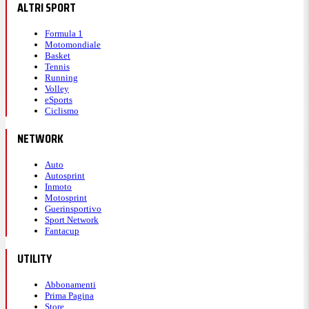
ALTRI SPORT
Formula 1
Motomondiale
Basket
Tennis
Running
Volley
eSports
Ciclismo
NETWORK
Auto
Autosprint
Inmoto
Motosprint
Guerinsportivo
Sport Network
Fantacup
UTILITY
Abbonamenti
Prima Pagina
Store