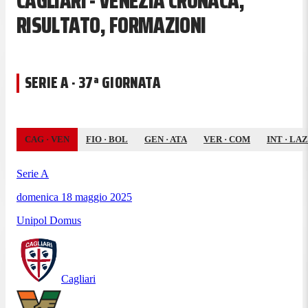
CAGLIARI - VENEZIA CRONACA,
RISULTATO, FORMAZIONI
SERIE A · 37ª GIORNATA
CAG
·
VEN
FIO
·
BOL
GEN
·
ATA
VER
·
COM
INT
·
LAZ
Serie A
domenica 18 maggio 2025
Unipol Domus
Cagliari