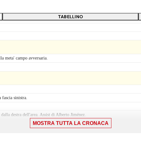
TABELLINO
lla meta' campo avversaria.
fascia sinistra.
dalla destra dell'area. Assist di Alberto Jiménez.
MOSTRA TUTTA LA CRONACA
tunio.