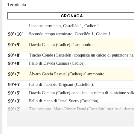
Terminata
CRONACA
Incontro terminato, Castellón 1, Cadice 1.
90'+10'
Secondo tempo terminato, Castellón 1, Cadice 1.
90'+9'
Dawda Camara (Cadice) e' ammonito.
90'+8'
Tincho Conde (Castellón) conquista un calcio di punizione ne
90'+8'
Fallo di Dawda Camara (Cadice).
90'+7'
Álvaro García Pascual (Cadice) e' ammonito.
90'+5'
Fallo di Fabrizio Brignani (Castellón).
90'+5'
Dawda Camara (Cadice) conquista un calcio di punizione sulla 
90'+3'
Fallo di mano di Israel Suero (Castellón).
90'+2'
Tiro respinto. Marc-Olivier Doué (Castellón) un tiro di destro 
90'+1'
Gara riprende.
90'
Il quarto ufficiale ha indicato 8 minuti di recupero.
89'
Gara momentaneamente sospesa, David Gil (Cadice) per infor