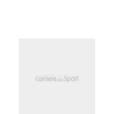
a centro area di poco a lato sulla sinistra. Assist di Awer Mabil.
rra.
a propria meta' campo.
sta da posizione molto ravvicinata che esce di molto sulla destra. Assist di Cala 
 Fernández (Cadice).
nella propria meta' campo.
one nella propria meta' campo.
alla sinistra dell'area piccola che esce di molto sulla sinistra. Assist di Awer Mab