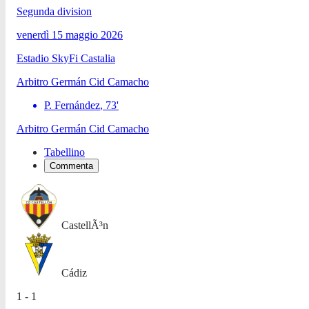
Segunda division
venerdì 15 maggio 2026
Estadio SkyFi Castalia
Arbitro
Germán Cid Camacho
P. Fernández
,
73
'
Arbitro
Germán Cid Camacho
Tabellino
Commenta
CastellÃ³n
Cádiz
1 - 1