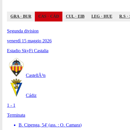
GRA
·
BUR
CAS
·
CÁD
CUL
·
EIB
LEG
·
HUE
R.S
·
Segunda division
venerdì 15 maggio 2026
Estadio SkyFi Castalia
CastellÃ³n
Cádiz
1 - 1
Terminata
B. Cipenga
,
54
'
(ass. :
O. Camara
)