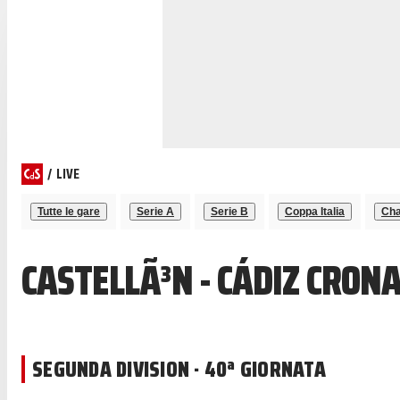
/
LIVE
Tutte le gare
Serie A
Serie B
Coppa Italia
Cha
CASTELLÃ³N - CÁDIZ CRON
SEGUNDA DIVISION · 40ª GIORNATA