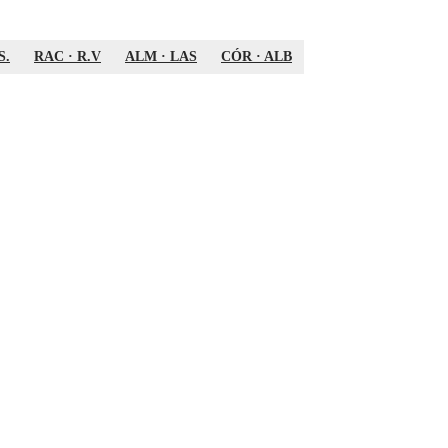
S.
RAC
·
R.V
ALM
·
LAS
CÓR
·
ALB