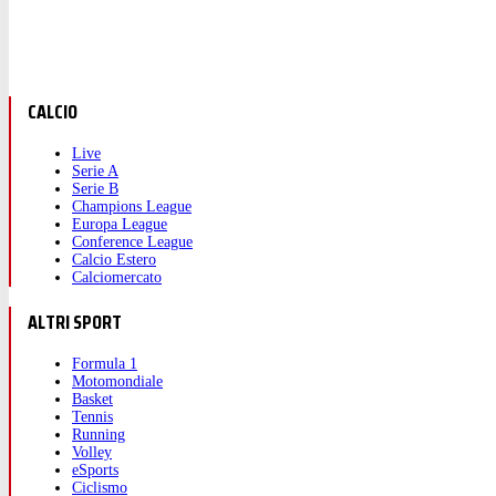
CALCIO
Live
Serie A
Serie B
Champions League
Europa League
Conference League
Calcio Estero
Calciomercato
ALTRI SPORT
Formula 1
Motomondiale
Basket
Tennis
Running
Volley
eSports
Ciclismo