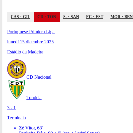
CAS
·
GIL
CD
·
TON
S.
·
SAN
FC
·
EST
MOR
·
BEN
Portuguese Primiera Liga
lunedì 15 dicembre 2025
Estádio da Madeira
CD Nacional
Tondela
3 - 1
Terminata
Zé Vítor
,
68
'