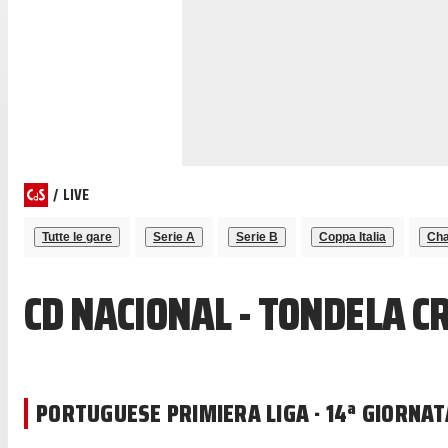
/
LIVE
Tutte le gare
Serie A
Serie B
Coppa Italia
Cha
CD NACIONAL - TONDELA C
PORTUGUESE PRIMIERA LIGA · 14ª GIORNAT