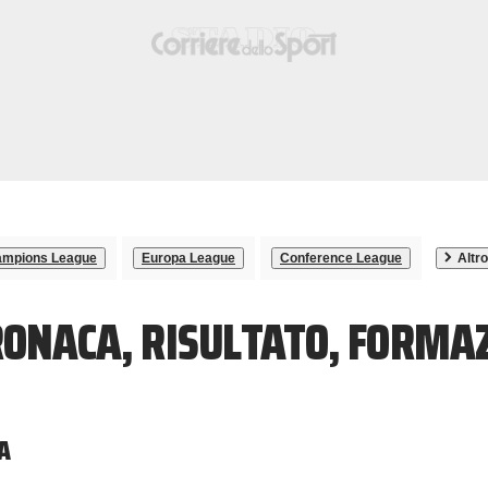
mpions League
Europa League
Conference League
Altro
RONACA, RISULTATO, FORMA
A