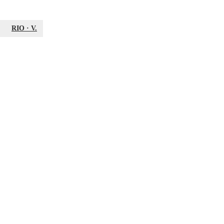
RIO
·
V.