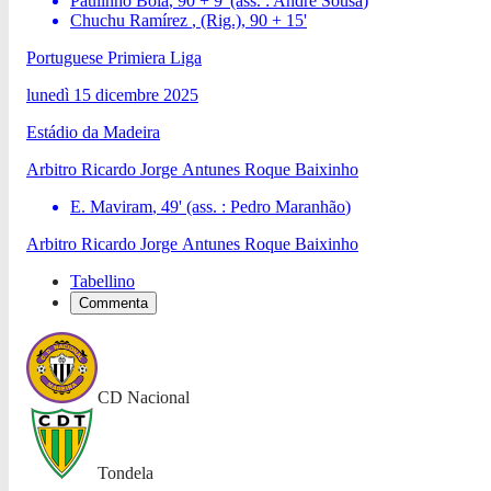
Paulinho Bóia
,
90 + 9
'
(ass. :
André Sousa
)
Chuchu Ramírez
, (Rig.)
,
90 + 15
'
Portuguese Primiera Liga
lunedì 15 dicembre 2025
Estádio da Madeira
Arbitro
Ricardo Jorge Antunes Roque Baixinho
E. Maviram
,
49
'
(ass. :
Pedro Maranhão
)
Arbitro
Ricardo Jorge Antunes Roque Baixinho
Tabellino
Commenta
CD Nacional
Tondela