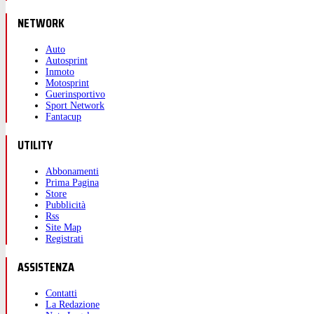
NETWORK
Auto
Autosprint
Inmoto
Motosprint
Guerinsportivo
Sport Network
Fantacup
UTILITY
Abbonamenti
Prima Pagina
Store
Pubblicità
Rss
Site Map
Registrati
ASSISTENZA
Contatti
La Redazione