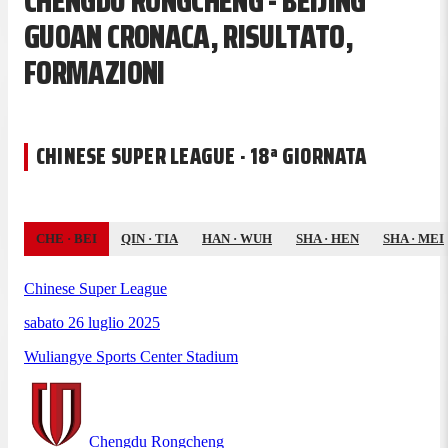
CHENGDU RONGCHENG - BEIJING
GUOAN CRONACA, RISULTATO,
FORMAZIONI
CHINESE SUPER LEAGUE · 18ª GIORNATA
CHE
·
BEI
QIN
·
TIA
HAN
·
WUH
SHA
·
HEN
SHA
·
MEI
Chinese Super League
sabato 26 luglio 2025
Wuliangye Sports Center Stadium
Chengdu Rongcheng