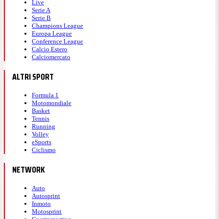
Live
Serie A
Serie B
Champions League
Europa League
Conference League
Calcio Estero
Calciomercato
ALTRI SPORT
Formula 1
Motomondiale
Basket
Tennis
Running
Volley
eSports
Ciclismo
NETWORK
Auto
Autosprint
Inmoto
Motosprint