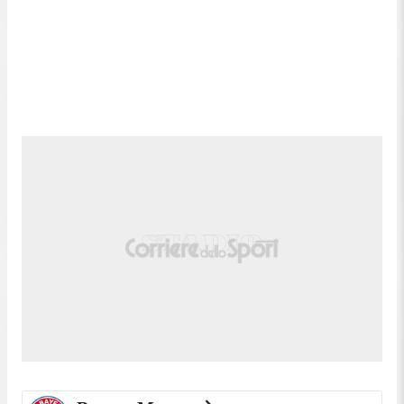
Sostituzione, Bayern Monaco. Sacha Boey
87'
sostituisce Josip Stanisic.
Linton Maina (Colonia) colpisce il palo destro con
86'
un tiro di destro dalla sinistra dell'area. Assist di
Luca Waldschmidt in seguito a un calcio da fermo.
Dayot Upamecano (Bayern Monaco) e' ammonito
85'
per fallo.
85'
Fallo di Dayot Upamecano (Bayern Monaco).
Sebastian Sebulonsen (Colonia) conquista un calcio
85'
di punizione sulla fascia destra.
Lennart Karl (Bayern Monaco) conquista un calcio
83'
di punizione nella meta' campo avversaria.
83'
Fallo di Florian Kainz (Colonia).
80'
Fallo di Lennart Karl (Bayern Monaco).
Kristoffer Lund (Colonia) conquista un calcio di
80'
punizione nella propria meta' campo.
Harry Kane (Bayern Monaco) conquista un calcio di
79'
punizione nella meta' campo avversaria.