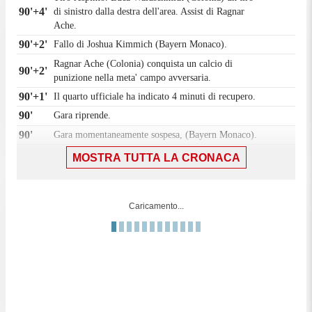
90'+4'
di sinistro dalla destra dell'area. Assist di Ragnar
Ache.
90'+2'
Fallo di Joshua Kimmich (Bayern Monaco).
Ragnar Ache (Colonia) conquista un calcio di
90'+2'
punizione nella meta' campo avversaria.
90'+1'
Il quarto ufficiale ha indicato 4 minuti di recupero.
90'
Gara riprende.
90'
Gara momentaneamente sospesa, (Bayern Monaco).
90'
Fallo di Joshua Kimmich (Bayern Monaco).
MOSTRA TUTTA LA CRONACA
Kristoffer Lund (Colonia) conquista un calcio di
90'
punizione nella meta' campo avversaria.
Joshua Kimmich (Bayern Monaco) conquista un
Caricamento...
88'
calcio di punizione nella propria meta' campo.
88'
Fallo di Luca Waldschmidt (Colonia).
Sostituzione, Bayern Monaco. Raphaël Guerreiro
88'
sostituisce Luis Díaz.
Sostituzione, Bayern Monaco. Nicolas Jackson
87'
sostituisce Harry Kane.