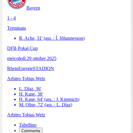
Bayern
1 - 4
Terminata
R. Ache
,
31
'
(ass. :
Í. Jóhannesson
)
DFB Pokal Cup
mercoledì 29 ottobre 2025
RheinEnergieSTADION
Arbitro
Tobias Welz
L. Díaz
,
36
'
H. Kane
,
38
'
H. Kane
,
64
'
(ass. :
J. Kimmich
)
M. Olise
,
72
'
(ass. :
L. Díaz
)
Arbitro
Tobias Welz
Tabellino
Commenta