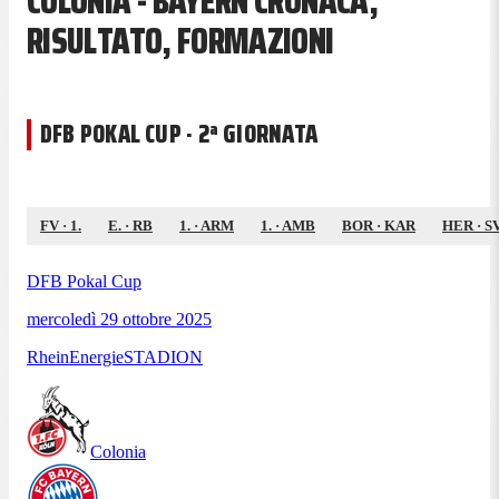
COLONIA - BAYERN CRONACA,
RISULTATO, FORMAZIONI
DFB POKAL CUP · 2ª GIORNATA
FV
·
1.
E.
·
RB
1.
·
ARM
1.
·
AMB
BOR
·
KAR
HER
·
S
DFB Pokal Cup
mercoledì 29 ottobre 2025
RheinEnergieSTADION
Colonia