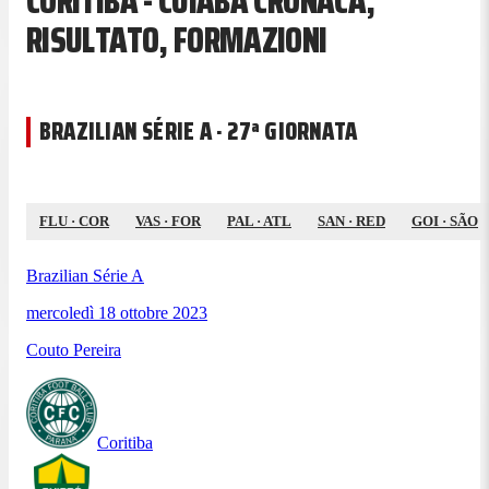
CORITIBA - CUIABÁ CRONACA,
RISULTATO, FORMAZIONI
BRAZILIAN SÉRIE A · 27ª GIORNATA
FLU
·
COR
VAS
·
FOR
PAL
·
ATL
SAN
·
RED
GOI
·
SÃO
Brazilian Série A
mercoledì 18 ottobre 2023
Couto Pereira
Coritiba