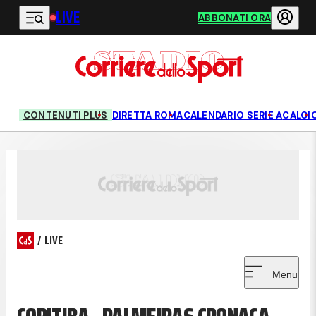
LIVE
Vai al contenuto principale
ABBONATI ORA
CONTENUTI PLUS
DIRETTA ROMA
CALENDARIO SERIE A
CALCI
/
LIVE
Menu