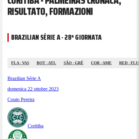
CORITIBA - PALMEIRAS CRONACA,
RISULTATO, FORMAZIONI
BRAZILIAN SÉRIE A · 28ª GIORNATA
FLA
·
VAS
BOT
·
ATL
SÃO
·
GRÊ
COR
·
AME
RED
·
FLU
Brazilian Série A
domenica 22 ottobre 2023
Couto Pereira
Coritiba