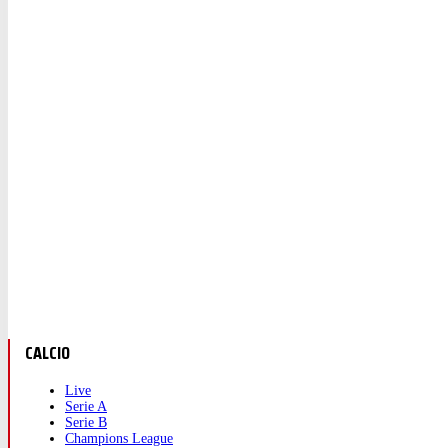
CALCIO
Live
Serie A
Serie B
Champions League