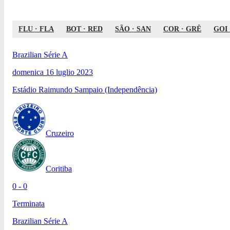
FLU
·
FLA
BOT
·
RED
SÃO
·
SAN
COR
·
GRÊ
GOI
Brazilian Série A
domenica 16 luglio 2023
Estádio Raimundo Sampaio (Independência)
Cruzeiro
Coritiba
0 - 0
Terminata
Brazilian Série A