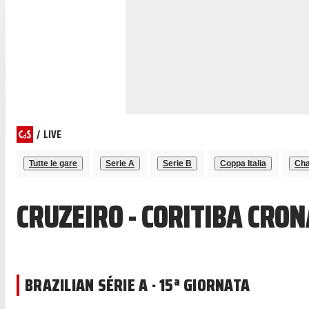
/
LIVE
Tutte le gare
Serie A
Serie B
Coppa Italia
Cha
CRUZEIRO - CORITIBA CRO
BRAZILIAN SÉRIE A · 15ª GIORNATA