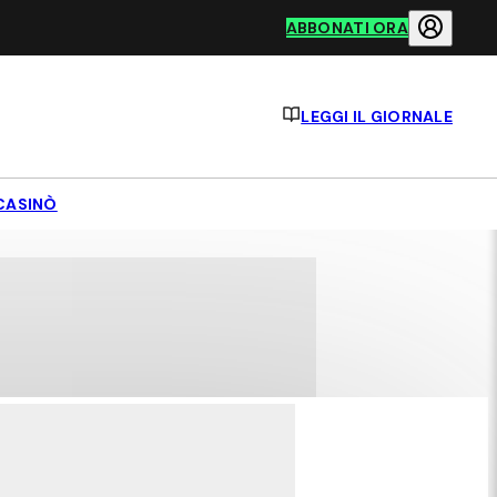
ABBONATI ORA
LEGGI IL GIORNALE
CASINÒ