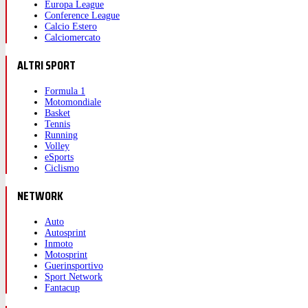
Europa League
Conference League
Calcio Estero
Calciomercato
ALTRI SPORT
Formula 1
Motomondiale
Basket
Tennis
Running
Volley
eSports
Ciclismo
NETWORK
Auto
Autosprint
Inmoto
Motosprint
Guerinsportivo
Sport Network
Fantacup