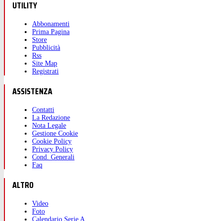
UTILITY
Abbonamenti
Prima Pagina
Store
Pubblicità
Rss
Site Map
Registrati
ASSISTENZA
Contatti
La Redazione
Nota Legale
Gestione Cookie
Cookie Policy
Privacy Policy
Cond. Generali
Faq
ALTRO
Video
Foto
Calendario Serie A