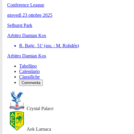
Conference League
giovedì 23 ottobre 2025
Selhurst Park
Arbitro
Damian Kos
R. Bajic
,
51
'
(ass. :
M. Rohdén
)
Arbitro
Damian Kos
Tabellino
Calendario
Classifiche
Commenta
Crystal Palace
Aek Larnaca