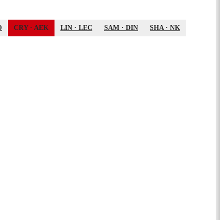
O
CRY
·
AEK
LIN
·
LEC
SAM
·
DIN
SHA
·
NK