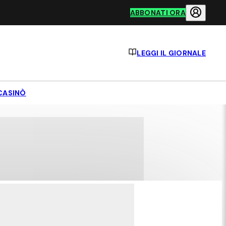
ABBONATI ORA
LEGGI IL GIORNALE
CASINÒ