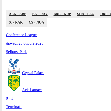
AEK
·
ABE
BK
·
RAY
BRE
·
KUP
SHA
·
LEG
DRI
·
S.
·
RAK
CS
·
NOA
Conference League
giovedì 23 ottobre 2025
Selhurst Park
Crystal Palace
Aek Larnaca
0 - 1
Terminata