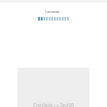
Caricamento...
e nella propria meta' campo.
ïla Sarr.
ghes.
sulla fascia destra.
ione nella propria meta' campo.
ione nella propria meta' campo.
ajic.