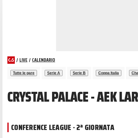
/
LIVE
/
CALENDARIO
Tutte le gare
Serie A
Serie B
Coppa Italia
Cha
CRYSTAL PALACE - AEK LA
CONFERENCE LEAGUE · 2ª GIORNATA