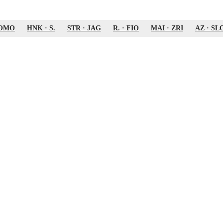
OMO
HNK
·
S.
STR
·
JAG
R.
·
FIO
MAI
·
ZRI
AZ
·
SL