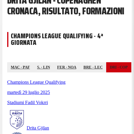
DRITA GJILAN - COPENAGHEN
CRONACA, RISULTATO, FORMAZIONI
CHAMPIONS LEAGUE QUALIFYING · 4ª
GIORNATA
MAC
·
PAF
S.
·
LIN
FER
·
NOA
BRE
·
LEC
DRI
·
COP
Champions League Qualifying
martedì 29 luglio 2025
Stadiumi Fadil Vokrri
Drita Gjilan