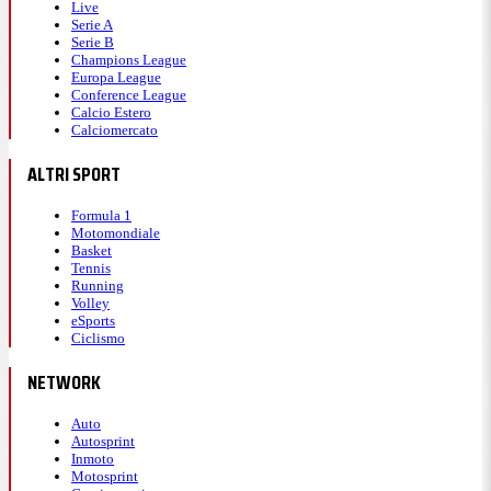
Live
Serie A
Serie B
Champions League
Europa League
Conference League
Calcio Estero
Calciomercato
ALTRI SPORT
Formula 1
Motomondiale
Basket
Tennis
Running
Volley
eSports
Ciclismo
NETWORK
Auto
Autosprint
Inmoto
Motosprint