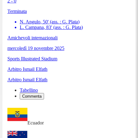
2 - 0
Terminata
N. Angulo
,
50
'
(ass. :
G. Plata
)
L. Campana
,
83
'
(ass. :
G. Plata
)
Amichevoli internazionali
mercoledì 19 novembre 2025
Sports Illustrated Stadium
Arbitro
Ismail Elfath
Arbitro
Ismail Elfath
Tabellino
Commenta
Ecuador