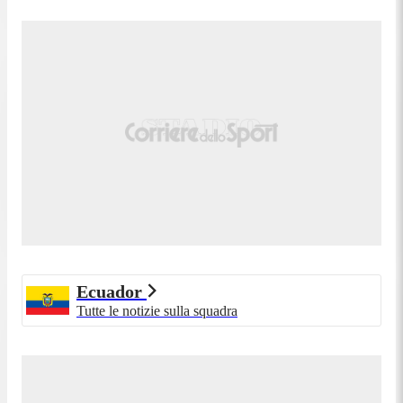
palla indirizzata nel centro della porta. Assist di
Gonzalo Plata.
Tiro parato. Gonzalo Plata (Ecuador) un tiro di
83'
destro dalla sinistra dell'area parato palla indirizzata
nel centro della porta. Assist di Moisés Caicedo.
82'
Gara riprende.
Sostituzione, Ecuador. Alan Minda sostituisce Nilson
82'
Angulo per infortunio.
Sostituzione, Nuova Zelanda. James McGarry
81'
sostituisce Francis de Vries.
Sostituzione, Nuova Zelanda. Jesse Randall
81'
sostituisce Ben Waine.
Sostituzione, Nuova Zelanda. Owen Parker-Price
81'
sostituisce Alex Rufer.
Ecuador
Gara momentaneamente sospesa, Nilson Angulo
Tutte le notizie sulla squadra
80'
(Ecuador) per infortunio.
Calcio d'angolo,Ecuador. Calcio d'angolo causato da
78'
Finn Surman (Nuova Zelanda).
Sostituzione, Ecuador. John Mercado sostituisce
75'