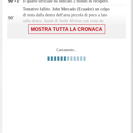
90'+1'
Il quarto ufficiale ha indicato 2 minuti di recupero.
Tentativo fallito. John Mercado (Ecuador) un colpo
di testa dalla destra dell'area piccola di poco a lato
90'
sulla destra. Assist di Jordy Alcívar con cross da
calcio d'angolo.
MOSTRA TUTTA LA CRONACA
Calcio d'angolo,Ecuador. Calcio d'angolo causato da
89'
Max Crocombe (Nuova Zelanda).
Tiro parato. Alan Minda (Ecuador) un tiro di destro
Caricamento...
da posizione molto angolata sulla sinistra, un gol
89'
praticamente impossibile! parato sotto la traversa in
alto a destra. Assist di Moisés Caicedo.
Calcio d'angolo,Nuova Zelanda. Calcio d'angolo
88'
causato da Denil Castillo (Ecuador).
Tiro respinto. James McGarry (Nuova Zelanda) un
87'
tiro di sinistro da fuori area. Assist di Owen Parker-
Price.
Tiro respinto. Marko Stamenic (Nuova Zelanda) un
87'
tiro di destro da centro area.
Gol! Ecuador 2, Nuova Zelanda 0. Leonardo
Campana (Ecuador) un tiro di sinistro da centro area
83'