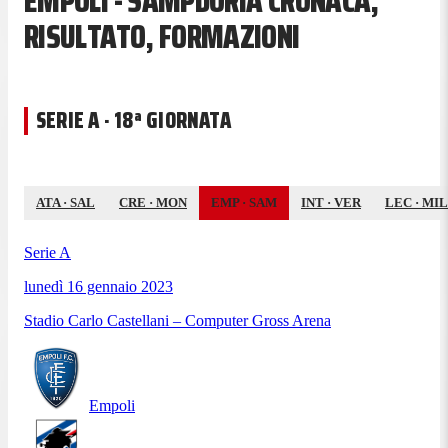
EMPOLI - SAMPDORIA CRONACA,
RISULTATO, FORMAZIONI
SERIE A · 18ª GIORNATA
ATA
·
SAL
CRE
·
MON
EMP
·
SAM
INT
·
VER
LEC
·
MIL
Serie A
lunedì 16 gennaio 2023
Stadio Carlo Castellani – Computer Gross Arena
Empoli