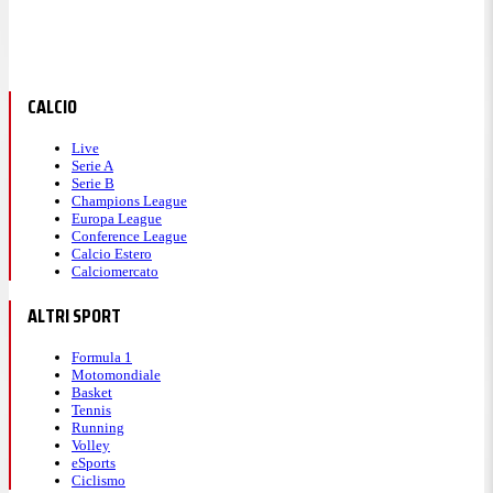
CALCIO
Live
Serie A
Serie B
Champions League
Europa League
Conference League
Calcio Estero
Calciomercato
ALTRI SPORT
Formula 1
Motomondiale
Basket
Tennis
Running
Volley
eSports
Ciclismo