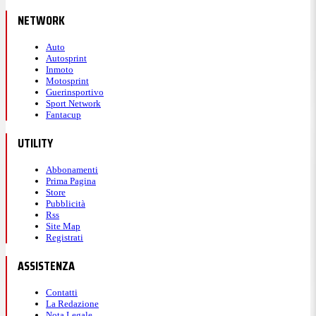
NETWORK
Auto
Autosprint
Inmoto
Motosprint
Guerinsportivo
Sport Network
Fantacup
UTILITY
Abbonamenti
Prima Pagina
Store
Pubblicità
Rss
Site Map
Registrati
ASSISTENZA
Contatti
La Redazione
Nota Legale